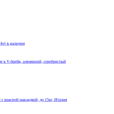
Нет в наличии
 к V-брейк, алюминий, серебристый
 с красной накладкой, до 15кг, Италия