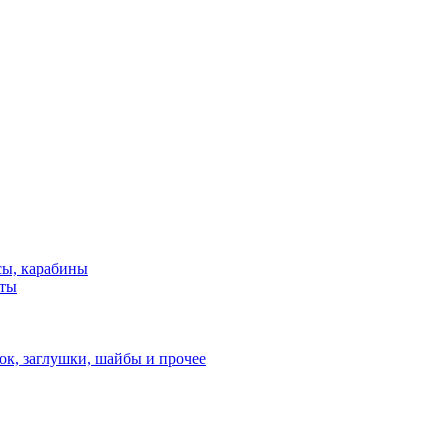
сы, карабины
нты
ок, заглушки, шайбы и прочее