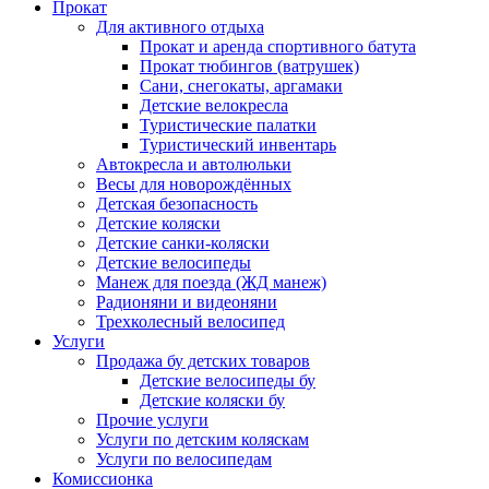
Прокат
Для активного отдыха
Прокат и аренда спортивного батута
Прокат тюбингов (ватрушек)
Сани, снегокаты, аргамаки
Детские велокресла
Туристические палатки
Туристический инвентарь
Автокресла и автолюльки
Весы для новорождённых
Детская безопасность
Детские коляски
Детские санки-коляски
Детские велосипеды
Манеж для поезда (ЖД манеж)
Радионяни и видеоняни
Трехколесный велосипед
Услуги
Продажа бу детских товаров
Детские велосипеды бу
Детские коляски бу
Прочие услуги
Услуги по детским коляскам
Услуги по велосипедам
Комиссионка