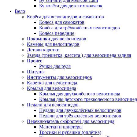
Бу запчати для колясок Cam
Бу колёса для детских колясок
Вело
Колёса для велосипедов и самокатов
Колеса для самокатов
Колёса для трёхколёсных велосипедов
Колёса передние
Покрышки для велосипедов
Камеры для велосипедов
Детали каретки
Звезда (трещетка, кассета ) для велосипеда задняя
Прочее
Ручки для руля
Шатуны
Инструменты для велосипедов
Каретка для велосипеда
Крылья для велосипеда
Крылья для двухколёсного велосипеда
Крылья для детского трехколесного велосипед
Педали для велосипедов
Педали для двухколёсных велосипедов
Педали для трёхколёсных велосипедов
Переключатель скоростей для велосипеда
Манетки и шифтеры
Тросики и рубашки (оплётка)