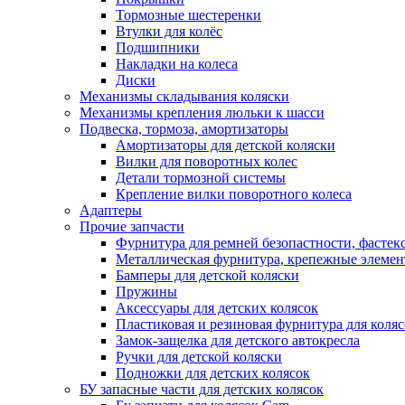
Тормозные шестеренки
Втулки для колёс
Подшипники
Накладки на колеса
Диски
Механизмы складывания коляски
Механизмы крепления люльки к шасси
Подвеска, тормоза, амортизаторы
Амортизаторы для детской коляски
Вилки для поворотных колес
Детали тормозной системы
Крепление вилки поворотного колеса
Адаптеры
Прочие запчасти
Фурнитура для ремней безопастности, фастек
Металлическая фурнитура, крепежные элеме
Бамперы для детской коляски
Пружины
Аксессуары для детских колясок
Пластиковая и резиновая фурнитура для коляс
Замок-защелка для детского автокресла
Ручки для детской коляски
Подножки для детских колясок
БУ запасные части для детских колясок