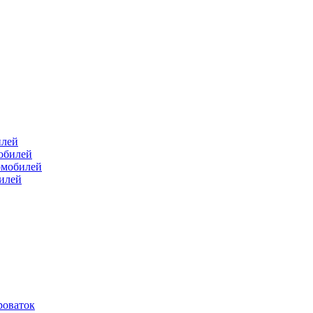
илей
мобилей
омобилей
билей
роваток