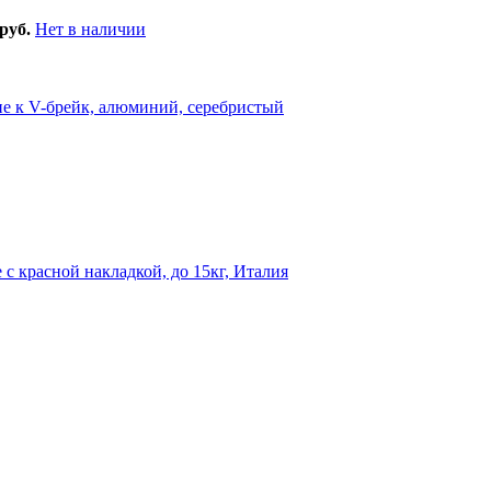
руб.
Нет в наличии
 к V-брейк, алюминий, серебристый
 с красной накладкой, до 15кг, Италия