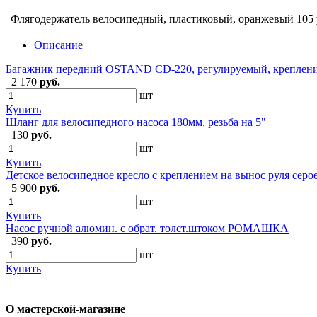
Флягодержатель велосипедный, пластиковый, оранжевый
105
Описание
Багажник передний OSTAND CD-220, регулируемый, крепление
2 170
руб.
шт
Купить
Шланг для велосипедного насоса 180мм, резьба на 5"
130
руб.
шт
Купить
Детское велосипедное кресло с креплением на вынос руля серое
5 900
руб.
шт
Купить
Насос ручной алюмин. с обрат. толст.штоком РОМАШКА
390
руб.
шт
Купить
О мастерской-магазине