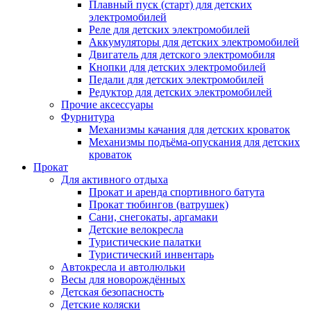
Плавный пуск (старт) для детских
электромобилей
Реле для детских электромобилей
Аккумуляторы для детских электромобилей
Двигатель для детского электромобиля
Кнопки для детских электромобилей
Педали для детских электромобилей
Редуктор для детских электромобилей
Прочие аксессуары
Фурнитура
Механизмы качания для детских кроваток
Механизмы подъёма-опускания для детских
кроваток
Прокат
Для активного отдыха
Прокат и аренда спортивного батута
Прокат тюбингов (ватрушек)
Сани, снегокаты, аргамаки
Детские велокресла
Туристические палатки
Туристический инвентарь
Автокресла и автолюльки
Весы для новорождённых
Детская безопасность
Детские коляски