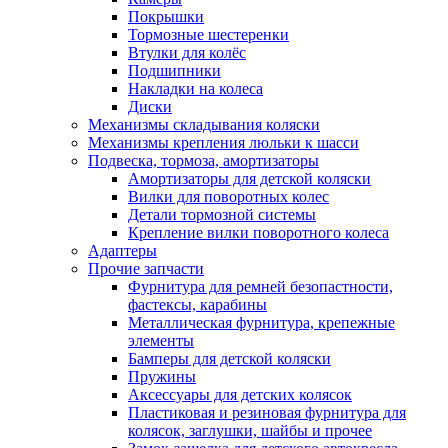
Покрышки
Тормозные шестеренки
Втулки для колёс
Подшипники
Накладки на колеса
Диски
Механизмы складывания коляски
Механизмы крепления люльки к шасси
Подвеска, тормоза, амортизаторы
Амортизаторы для детской коляски
Вилки для поворотных колес
Детали тормозной системы
Крепление вилки поворотного колеса
Адаптеры
Прочие запчасти
Фурнитура для ремней безопастности,
фастексы, карабины
Металлическая фурнитура, крепежные
элементы
Бамперы для детской коляски
Пружины
Аксессуары для детских колясок
Пластиковая и резиновая фурнитура для
колясок, заглушки, шайбы и прочее