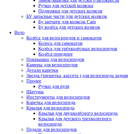
Замок-защелка для детского автокресла
Ручки для детской коляски
Подножки для детских колясок
БУ запасные части для детских колясок
Бу запчати для колясок Cam
Бу колёса для детских колясок
Вело
Колёса для велосипедов и самокатов
Колеса для самокатов
Колёса для трёхколёсных велосипедов
Колёса передние
Покрышки для велосипедов
Камеры для велосипедов
Детали каретки
Звезда (трещетка, кассета ) для велосипеда задняя
Прочее
Ручки для руля
Шатуны
Инструменты для велосипедов
Каретка для велосипеда
Крылья для велосипеда
Крылья для двухколёсного велосипеда
Крылья для детского трехколесного
велосипеда
Педали для велосипедов