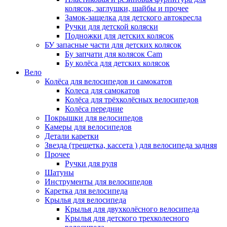
колясок, заглушки, шайбы и прочее
Замок-защелка для детского автокресла
Ручки для детской коляски
Подножки для детских колясок
БУ запасные части для детских колясок
Бу запчати для колясок Cam
Бу колёса для детских колясок
Вело
Колёса для велосипедов и самокатов
Колеса для самокатов
Колёса для трёхколёсных велосипедов
Колёса передние
Покрышки для велосипедов
Камеры для велосипедов
Детали каретки
Звезда (трещетка, кассета ) для велосипеда задняя
Прочее
Ручки для руля
Шатуны
Инструменты для велосипедов
Каретка для велосипеда
Крылья для велосипеда
Крылья для двухколёсного велосипеда
Крылья для детского трехколесного