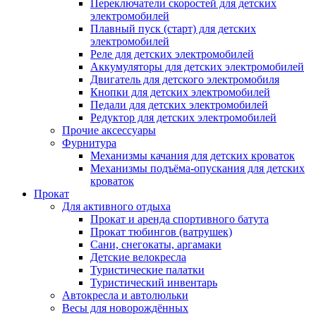
Переключатели скоростей для детских
электромобилей
Плавный пуск (старт) для детских
электромобилей
Реле для детских электромобилей
Аккумуляторы для детских электромобилей
Двигатель для детского электромобиля
Кнопки для детских электромобилей
Педали для детских электромобилей
Редуктор для детских электромобилей
Прочие аксессуары
Фурнитура
Механизмы качания для детских кроваток
Механизмы подъёма-опускания для детских
кроваток
Прокат
Для активного отдыха
Прокат и аренда спортивного батута
Прокат тюбингов (ватрушек)
Сани, снегокаты, аргамаки
Детские велокресла
Туристические палатки
Туристический инвентарь
Автокресла и автолюльки
Весы для новорождённых