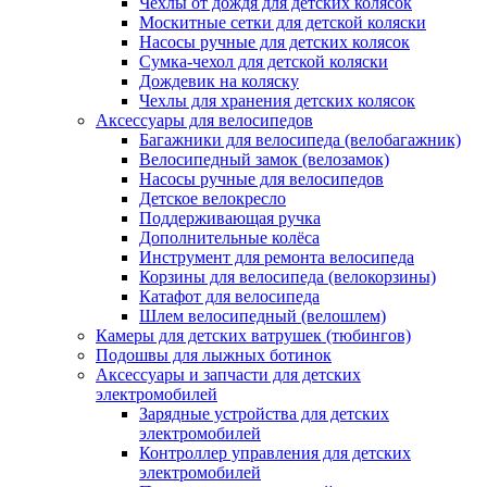
Чехлы от дождя для детских колясок
Москитные сетки для детской коляски
Насосы ручные для детских колясок
Сумка-чехол для детской коляски
Дождевик на коляску
Чехлы для хранения детских колясок
Аксессуары для велосипедов
Багажники для велосипеда (велобагажник)
Велосипедный замок (велозамок)
Насосы ручные для велосипедов
Детское велокресло
Поддерживающая ручка
Дополнительные колёса
Инструмент для ремонта велосипеда
Корзины для велосипеда (велокорзины)
Катафот для велосипеда
Шлем велосипедный (велошлем)
Камеры для детских ватрушек (тюбингов)
Подошвы для лыжных ботинок
Аксессуары и запчасти для детских
электромобилей
Зарядные устройства для детских
электромобилей
Контроллер управления для детских
электромобилей