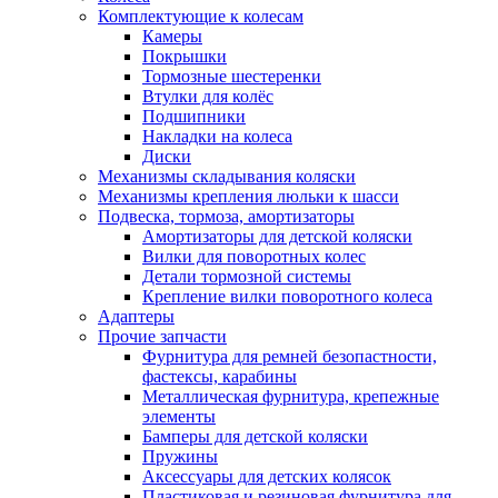
Комплектующие к колесам
Камеры
Покрышки
Тормозные шестеренки
Втулки для колёс
Подшипники
Накладки на колеса
Диски
Механизмы складывания коляски
Механизмы крепления люльки к шасси
Подвеска, тормоза, амортизаторы
Амортизаторы для детской коляски
Вилки для поворотных колес
Детали тормозной системы
Крепление вилки поворотного колеса
Адаптеры
Прочие запчасти
Фурнитура для ремней безопастности,
фастексы, карабины
Металлическая фурнитура, крепежные
элементы
Бамперы для детской коляски
Пружины
Аксессуары для детских колясок
Пластиковая и резиновая фурнитура для