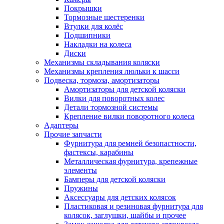
Покрышки
Тормозные шестеренки
Втулки для колёс
Подшипники
Накладки на колеса
Диски
Механизмы складывания коляски
Механизмы крепления люльки к шасси
Подвеска, тормоза, амортизаторы
Амортизаторы для детской коляски
Вилки для поворотных колес
Детали тормозной системы
Крепление вилки поворотного колеса
Адаптеры
Прочие запчасти
Фурнитура для ремней безопастности,
фастексы, карабины
Металлическая фурнитура, крепежные
элементы
Бамперы для детской коляски
Пружины
Аксессуары для детских колясок
Пластиковая и резиновая фурнитура для
колясок, заглушки, шайбы и прочее