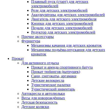
Плавный пуск (старт) для детских
электромобилей
Реле для детских электромобилей
Аккумуляторы для детских электромобилей
Двигатель для детского электромобиля
Кнопки для детских электромобилей
Педали для детских электромобилей
Редуктор для детских электромобилей
Прочие аксессуары
Фурнитура
Механизмы качания для детских кроваток
Механизмы подъёма-опускания для детских
кроваток
Прокат
Для активного отдыха
Прокат и аренда спортивного батута
Прокат тюбингов (ватрушек)
Сани, снегокаты, аргамаки
Детские велокресла
Туристические палатки
Туристический инвентарь
Автокресла и автолюльки
Весы для новорождённых
Детская безопасность
Детские коляски