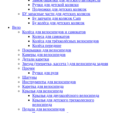
Замок-защелка для детского автокресла
Ручки для детской коляски
Подножки для детских колясок
БУ запасные части для детских колясок
Бу запчати для колясок Cam
Бу колёса для детских колясок
Вело
Колёса для велосипедов и самокатов
Колеса для самокатов
Колёса для трёхколёсных велосипедов
Колёса передние
Покрышки для велосипедов
Камеры для велосипедов
Детали каретки
Звезда (трещетка, кассета ) для велосипеда задняя
Прочее
Ручки для руля
Шатуны
Инструменты для велосипедов
Каретка для велосипеда
Крылья для велосипеда
Крылья для двухколёсного велосипеда
Крылья для детского трехколесного
велосипеда
Педали для велосипедов