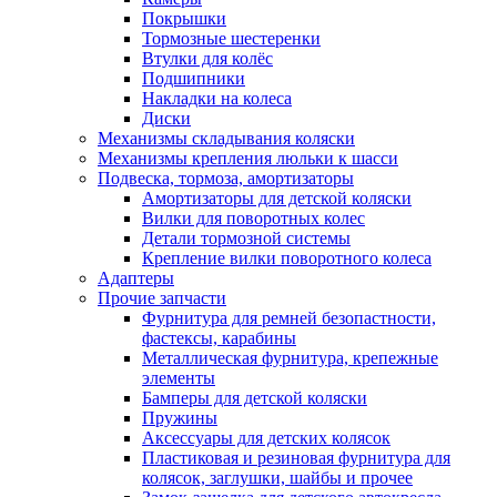
Покрышки
Тормозные шестеренки
Втулки для колёс
Подшипники
Накладки на колеса
Диски
Механизмы складывания коляски
Механизмы крепления люльки к шасси
Подвеска, тормоза, амортизаторы
Амортизаторы для детской коляски
Вилки для поворотных колес
Детали тормозной системы
Крепление вилки поворотного колеса
Адаптеры
Прочие запчасти
Фурнитура для ремней безопастности,
фастексы, карабины
Металлическая фурнитура, крепежные
элементы
Бамперы для детской коляски
Пружины
Аксессуары для детских колясок
Пластиковая и резиновая фурнитура для
колясок, заглушки, шайбы и прочее