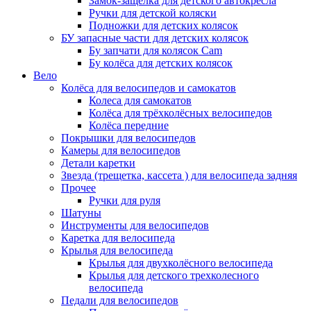
Замок-защелка для детского автокресла
Ручки для детской коляски
Подножки для детских колясок
БУ запасные части для детских колясок
Бу запчати для колясок Cam
Бу колёса для детских колясок
Вело
Колёса для велосипедов и самокатов
Колеса для самокатов
Колёса для трёхколёсных велосипедов
Колёса передние
Покрышки для велосипедов
Камеры для велосипедов
Детали каретки
Звезда (трещетка, кассета ) для велосипеда задняя
Прочее
Ручки для руля
Шатуны
Инструменты для велосипедов
Каретка для велосипеда
Крылья для велосипеда
Крылья для двухколёсного велосипеда
Крылья для детского трехколесного
велосипеда
Педали для велосипедов