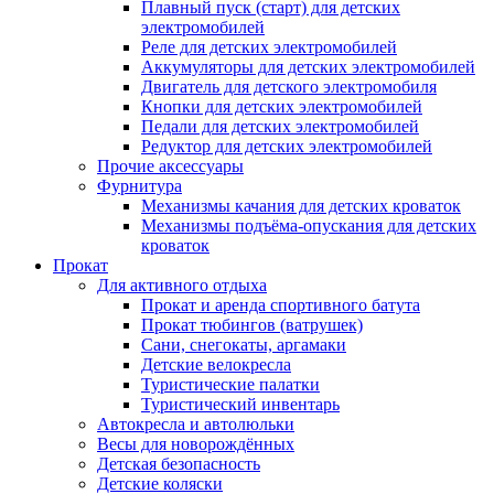
Плавный пуск (старт) для детских
электромобилей
Реле для детских электромобилей
Аккумуляторы для детских электромобилей
Двигатель для детского электромобиля
Кнопки для детских электромобилей
Педали для детских электромобилей
Редуктор для детских электромобилей
Прочие аксессуары
Фурнитура
Механизмы качания для детских кроваток
Механизмы подъёма-опускания для детских
кроваток
Прокат
Для активного отдыха
Прокат и аренда спортивного батута
Прокат тюбингов (ватрушек)
Сани, снегокаты, аргамаки
Детские велокресла
Туристические палатки
Туристический инвентарь
Автокресла и автолюльки
Весы для новорождённых
Детская безопасность
Детские коляски