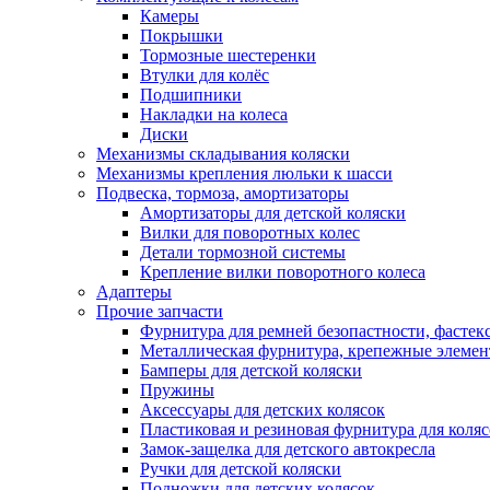
Камеры
Покрышки
Тормозные шестеренки
Втулки для колёс
Подшипники
Накладки на колеса
Диски
Механизмы складывания коляски
Механизмы крепления люльки к шасси
Подвеска, тормоза, амортизаторы
Амортизаторы для детской коляски
Вилки для поворотных колес
Детали тормозной системы
Крепление вилки поворотного колеса
Адаптеры
Прочие запчасти
Фурнитура для ремней безопастности, фастек
Металлическая фурнитура, крепежные элеме
Бамперы для детской коляски
Пружины
Аксессуары для детских колясок
Пластиковая и резиновая фурнитура для коляс
Замок-защелка для детского автокресла
Ручки для детской коляски
Подножки для детских колясок