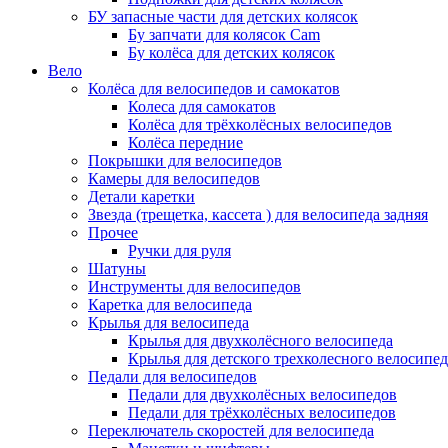
БУ запасные части для детских колясок
Бу запчати для колясок Cam
Бу колёса для детских колясок
Вело
Колёса для велосипедов и самокатов
Колеса для самокатов
Колёса для трёхколёсных велосипедов
Колёса передние
Покрышки для велосипедов
Камеры для велосипедов
Детали каретки
Звезда (трещетка, кассета ) для велосипеда задняя
Прочее
Ручки для руля
Шатуны
Инструменты для велосипедов
Каретка для велосипеда
Крылья для велосипеда
Крылья для двухколёсного велосипеда
Крылья для детского трехколесного велосипед
Педали для велосипедов
Педали для двухколёсных велосипедов
Педали для трёхколёсных велосипедов
Переключатель скоростей для велосипеда