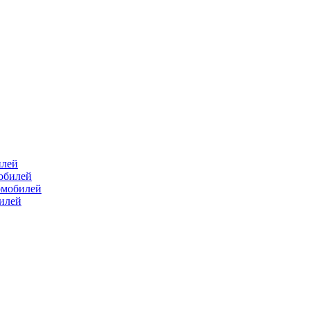
илей
мобилей
омобилей
билей