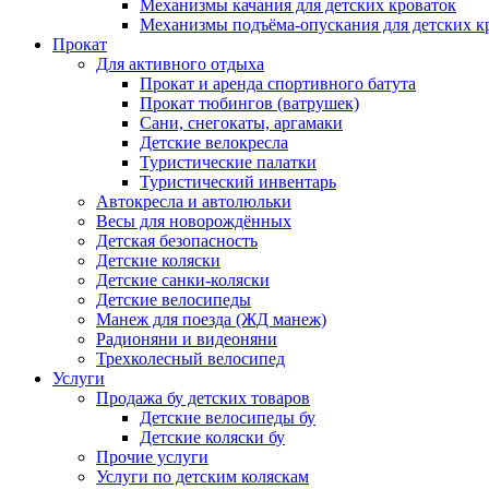
Механизмы качания для детских кроваток
Механизмы подъёма-опускания для детских к
Прокат
Для активного отдыха
Прокат и аренда спортивного батута
Прокат тюбингов (ватрушек)
Сани, снегокаты, аргамаки
Детские велокресла
Туристические палатки
Туристический инвентарь
Автокресла и автолюльки
Весы для новорождённых
Детская безопасность
Детские коляски
Детские санки-коляски
Детские велосипеды
Манеж для поезда (ЖД манеж)
Радионяни и видеоняни
Трехколесный велосипед
Услуги
Продажа бу детских товаров
Детские велосипеды бу
Детские коляски бу
Прочие услуги
Услуги по детским коляскам