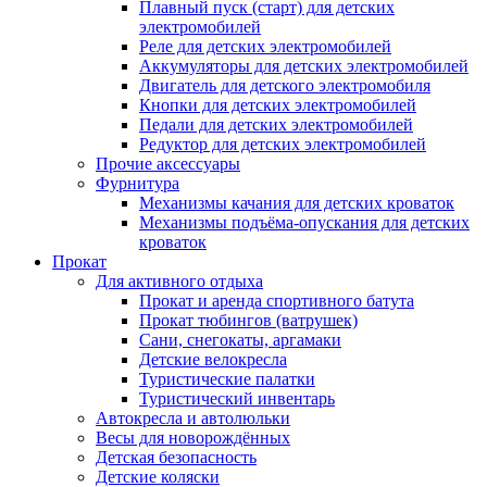
Плавный пуск (старт) для детских
электромобилей
Реле для детских электромобилей
Аккумуляторы для детских электромобилей
Двигатель для детского электромобиля
Кнопки для детских электромобилей
Педали для детских электромобилей
Редуктор для детских электромобилей
Прочие аксессуары
Фурнитура
Механизмы качания для детских кроваток
Механизмы подъёма-опускания для детских
кроваток
Прокат
Для активного отдыха
Прокат и аренда спортивного батута
Прокат тюбингов (ватрушек)
Сани, снегокаты, аргамаки
Детские велокресла
Туристические палатки
Туристический инвентарь
Автокресла и автолюльки
Весы для новорождённых
Детская безопасность
Детские коляски