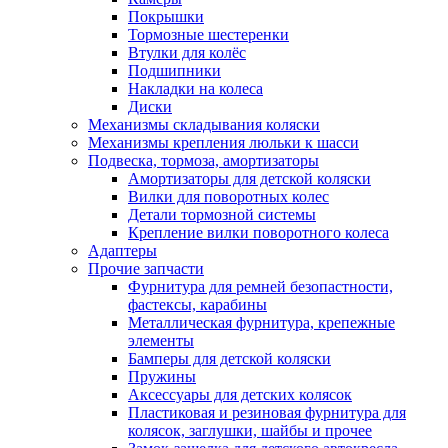
Покрышки
Тормозные шестеренки
Втулки для колёс
Подшипники
Накладки на колеса
Диски
Механизмы складывания коляски
Механизмы крепления люльки к шасси
Подвеска, тормоза, амортизаторы
Амортизаторы для детской коляски
Вилки для поворотных колес
Детали тормозной системы
Крепление вилки поворотного колеса
Адаптеры
Прочие запчасти
Фурнитура для ремней безопастности,
фастексы, карабины
Металлическая фурнитура, крепежные
элементы
Бамперы для детской коляски
Пружины
Аксессуары для детских колясок
Пластиковая и резиновая фурнитура для
колясок, заглушки, шайбы и прочее