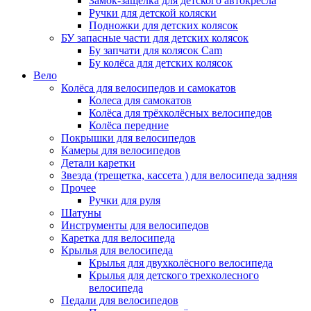
Замок-защелка для детского автокресла
Ручки для детской коляски
Подножки для детских колясок
БУ запасные части для детских колясок
Бу запчати для колясок Cam
Бу колёса для детских колясок
Вело
Колёса для велосипедов и самокатов
Колеса для самокатов
Колёса для трёхколёсных велосипедов
Колёса передние
Покрышки для велосипедов
Камеры для велосипедов
Детали каретки
Звезда (трещетка, кассета ) для велосипеда задняя
Прочее
Ручки для руля
Шатуны
Инструменты для велосипедов
Каретка для велосипеда
Крылья для велосипеда
Крылья для двухколёсного велосипеда
Крылья для детского трехколесного
велосипеда
Педали для велосипедов