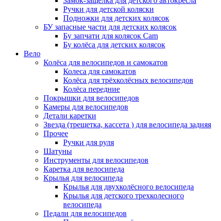
Замок-защелка для детского автокресла
Ручки для детской коляски
Подножки для детских колясок
БУ запасные части для детских колясок
Бу запчати для колясок Cam
Бу колёса для детских колясок
Вело
Колёса для велосипедов и самокатов
Колеса для самокатов
Колёса для трёхколёсных велосипедов
Колёса передние
Покрышки для велосипедов
Камеры для велосипедов
Детали каретки
Звезда (трещетка, кассета ) для велосипеда задняя
Прочее
Ручки для руля
Шатуны
Инструменты для велосипедов
Каретка для велосипеда
Крылья для велосипеда
Крылья для двухколёсного велосипеда
Крылья для детского трехколесного
велосипеда
Педали для велосипедов