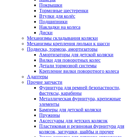
Покрышки
Тормозные шестеренки
Втулки для колёс
Подшипники
Накладки на колеса
Диски
Механизмы складывания коляски
Механизмы крепления люльки к шасси
Подвеска, тормоза, амортизаторы
Амортизаторы для детской коляски
Вилки для поворотных колес
Детали тормозной системы
Крепление вилки поворотного колеса
Адаптеры
Прочие запчасти
Фурнитура для ремней безопастности,
фастексы, карабины
Металлическая фурнитура, крепежные
элементы
Бамперы для детской коляски
Пружины
Аксессуары для детских колясок
Пластиковая и резиновая фурнитура для
колясок, заглушки, шайбы и прочее