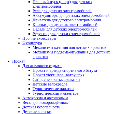
Плавный пуск (старт) для детских
электромобилей
Реле для детских электромобилей
Аккумуляторы для детских электромобилей
Двигатель для детского электромобиля
Кнопки для детских электромобилей
Педали для детских электромобилей
Редуктор для детских электромобилей
Прочие аксессуары
Фурнитура
Механизмы качания для детских кроваток
Механизмы подъёма-опускания для детских
кроваток
Прокат
Для активного отдыха
Прокат и аренда спортивного батута
Прокат тюбингов (ватрушек)
Сани, снегокаты, аргамаки
Детские велокресла
Туристические палатки
Туристический инвентарь
Автокресла и автолюльки
Весы для новорождённых
Детская безопасность
Детские коляски