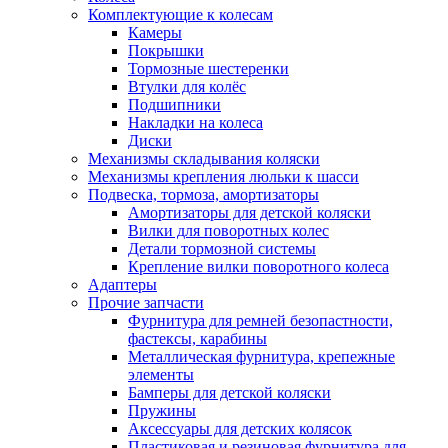
Комплектующие к колесам
Камеры
Покрышки
Тормозные шестеренки
Втулки для колёс
Подшипники
Накладки на колеса
Диски
Механизмы складывания коляски
Механизмы крепления люльки к шасси
Подвеска, тормоза, амортизаторы
Амортизаторы для детской коляски
Вилки для поворотных колес
Детали тормозной системы
Крепление вилки поворотного колеса
Адаптеры
Прочие запчасти
Фурнитура для ремней безопастности,
фастексы, карабины
Металлическая фурнитура, крепежные
элементы
Бамперы для детской коляски
Пружины
Аксессуары для детских колясок
Пластиковая и резиновая фурнитура для