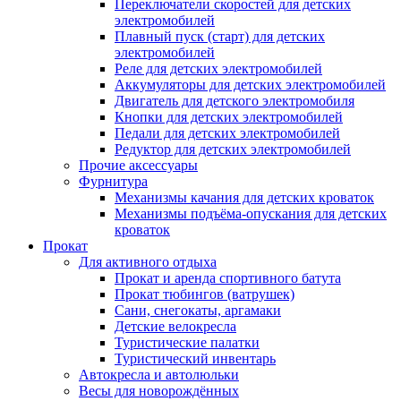
Переключатели скоростей для детских
электромобилей
Плавный пуск (старт) для детских
электромобилей
Реле для детских электромобилей
Аккумуляторы для детских электромобилей
Двигатель для детского электромобиля
Кнопки для детских электромобилей
Педали для детских электромобилей
Редуктор для детских электромобилей
Прочие аксессуары
Фурнитура
Механизмы качания для детских кроваток
Механизмы подъёма-опускания для детских
кроваток
Прокат
Для активного отдыха
Прокат и аренда спортивного батута
Прокат тюбингов (ватрушек)
Сани, снегокаты, аргамаки
Детские велокресла
Туристические палатки
Туристический инвентарь
Автокресла и автолюльки
Весы для новорождённых