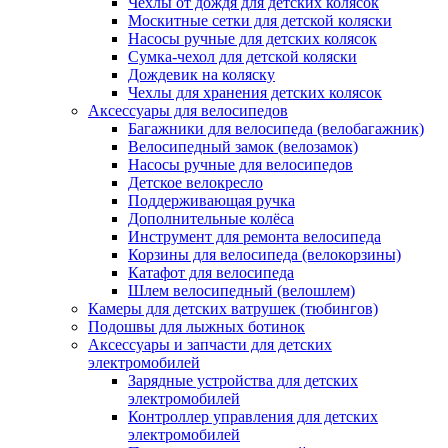
Чехлы от дождя для детских колясок
Москитные сетки для детской коляски
Насосы ручные для детских колясок
Сумка-чехол для детской коляски
Дождевик на коляску
Чехлы для хранения детских колясок
Аксессуары для велосипедов
Багажники для велосипеда (велобагажник)
Велосипедный замок (велозамок)
Насосы ручные для велосипедов
Детское велокресло
Поддерживающая ручка
Дополнительные колёса
Инструмент для ремонта велосипеда
Корзины для велосипеда (велокорзины)
Катафот для велосипеда
Шлем велосипедный (велошлем)
Камеры для детских ватрушек (тюбингов)
Подошвы для лыжных ботинок
Аксессуары и запчасти для детских
электромобилей
Зарядные устройства для детских
электромобилей
Контроллер управления для детских
электромобилей