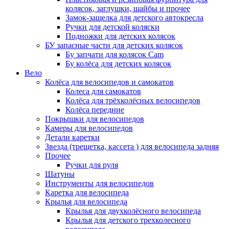
колясок, заглушки, шайбы и прочее
Замок-защелка для детского автокресла
Ручки для детской коляски
Подножки для детских колясок
БУ запасные части для детских колясок
Бу запчати для колясок Cam
Бу колёса для детских колясок
Вело
Колёса для велосипедов и самокатов
Колеса для самокатов
Колёса для трёхколёсных велосипедов
Колёса передние
Покрышки для велосипедов
Камеры для велосипедов
Детали каретки
Звезда (трещетка, кассета ) для велосипеда задняя
Прочее
Ручки для руля
Шатуны
Инструменты для велосипедов
Каретка для велосипеда
Крылья для велосипеда
Крылья для двухколёсного велосипеда
Крылья для детского трехколесного