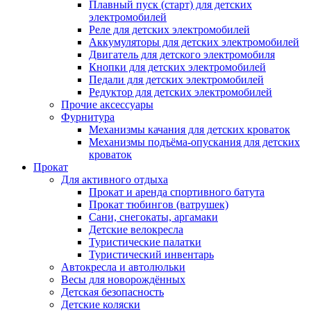
Плавный пуск (старт) для детских
электромобилей
Реле для детских электромобилей
Аккумуляторы для детских электромобилей
Двигатель для детского электромобиля
Кнопки для детских электромобилей
Педали для детских электромобилей
Редуктор для детских электромобилей
Прочие аксессуары
Фурнитура
Механизмы качания для детских кроваток
Механизмы подъёма-опускания для детских
кроваток
Прокат
Для активного отдыха
Прокат и аренда спортивного батута
Прокат тюбингов (ватрушек)
Сани, снегокаты, аргамаки
Детские велокресла
Туристические палатки
Туристический инвентарь
Автокресла и автолюльки
Весы для новорождённых
Детская безопасность
Детские коляски