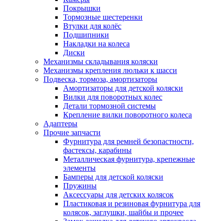
Покрышки
Тормозные шестеренки
Втулки для колёс
Подшипники
Накладки на колеса
Диски
Механизмы складывания коляски
Механизмы крепления люльки к шасси
Подвеска, тормоза, амортизаторы
Амортизаторы для детской коляски
Вилки для поворотных колес
Детали тормозной системы
Крепление вилки поворотного колеса
Адаптеры
Прочие запчасти
Фурнитура для ремней безопастности,
фастексы, карабины
Металлическая фурнитура, крепежные
элементы
Бамперы для детской коляски
Пружины
Аксессуары для детских колясок
Пластиковая и резиновая фурнитура для
колясок, заглушки, шайбы и прочее