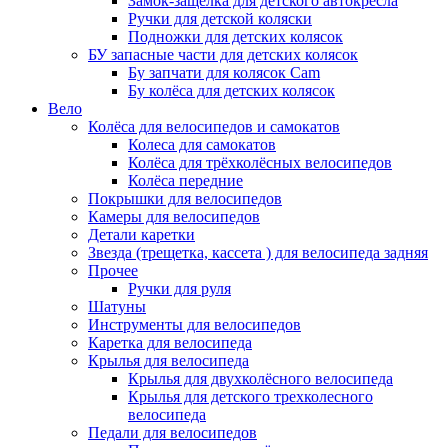
Замок-защелка для детского автокресла
Ручки для детской коляски
Подножки для детских колясок
БУ запасные части для детских колясок
Бу запчати для колясок Cam
Бу колёса для детских колясок
Вело
Колёса для велосипедов и самокатов
Колеса для самокатов
Колёса для трёхколёсных велосипедов
Колёса передние
Покрышки для велосипедов
Камеры для велосипедов
Детали каретки
Звезда (трещетка, кассета ) для велосипеда задняя
Прочее
Ручки для руля
Шатуны
Инструменты для велосипедов
Каретка для велосипеда
Крылья для велосипеда
Крылья для двухколёсного велосипеда
Крылья для детского трехколесного
велосипеда
Педали для велосипедов