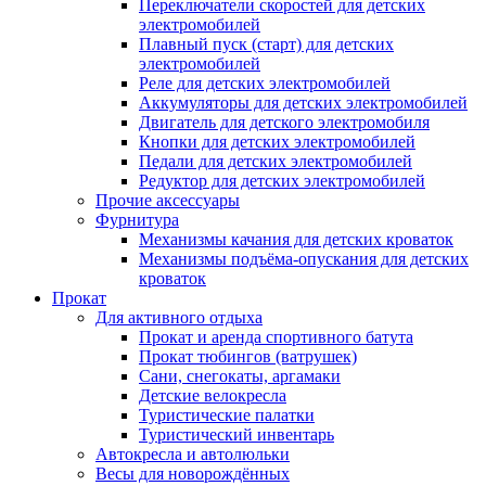
Переключатели скоростей для детских
электромобилей
Плавный пуск (старт) для детских
электромобилей
Реле для детских электромобилей
Аккумуляторы для детских электромобилей
Двигатель для детского электромобиля
Кнопки для детских электромобилей
Педали для детских электромобилей
Редуктор для детских электромобилей
Прочие аксессуары
Фурнитура
Механизмы качания для детских кроваток
Механизмы подъёма-опускания для детских
кроваток
Прокат
Для активного отдыха
Прокат и аренда спортивного батута
Прокат тюбингов (ватрушек)
Сани, снегокаты, аргамаки
Детские велокресла
Туристические палатки
Туристический инвентарь
Автокресла и автолюльки
Весы для новорождённых