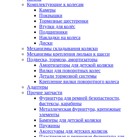
Комплектующие к колесам
Камеры
Покрышки
Тормозные шестеренки
Втулки для колёс
Подшипники
Накладки на колеса
Диски
Механизмы складывания коляски
Механизмы крепления люльки к шасси
Подвеска, тормоза, амортизаторы
Амортизаторы для детской коляски
Вилки для поворотных колес
Детали тормозной системы
Крепление вилки поворотного колеса
Адаптеры
Прочие запчасти
Фурнитура для ремней безопастности,
фастексы, карабины
Металлическая фурнитура, крепежные
элементы
Бамперы для детской коляски
Пружины
Аксессуары для детских колясок
Пластиковая и резиновая фурнитура для