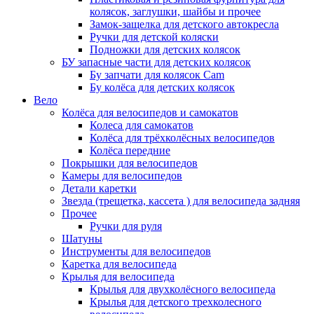
колясок, заглушки, шайбы и прочее
Замок-защелка для детского автокресла
Ручки для детской коляски
Подножки для детских колясок
БУ запасные части для детских колясок
Бу запчати для колясок Cam
Бу колёса для детских колясок
Вело
Колёса для велосипедов и самокатов
Колеса для самокатов
Колёса для трёхколёсных велосипедов
Колёса передние
Покрышки для велосипедов
Камеры для велосипедов
Детали каретки
Звезда (трещетка, кассета ) для велосипеда задняя
Прочее
Ручки для руля
Шатуны
Инструменты для велосипедов
Каретка для велосипеда
Крылья для велосипеда
Крылья для двухколёсного велосипеда
Крылья для детского трехколесного