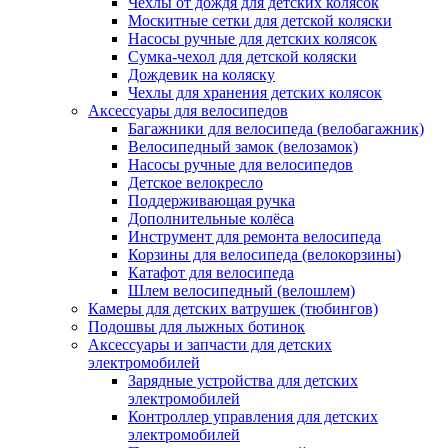
Чехлы от дождя для детских колясок
Москитные сетки для детской коляски
Насосы ручные для детских колясок
Сумка-чехол для детской коляски
Дождевик на коляску
Чехлы для хранения детских колясок
Аксессуары для велосипедов
Багажники для велосипеда (велобагажник)
Велосипедный замок (велозамок)
Насосы ручные для велосипедов
Детское велокресло
Поддерживающая ручка
Дополнительные колёса
Инструмент для ремонта велосипеда
Корзины для велосипеда (велокорзины)
Катафот для велосипеда
Шлем велосипедный (велошлем)
Камеры для детских ватрушек (тюбингов)
Подошвы для лыжных ботинок
Аксессуары и запчасти для детских
электромобилей
Зарядные устройства для детских
электромобилей
Контроллер управления для детских
электромобилей