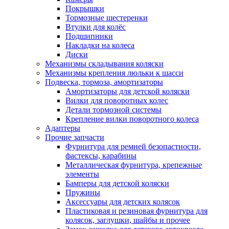
Покрышки
Тормозные шестеренки
Втулки для колёс
Подшипники
Накладки на колеса
Диски
Механизмы складывания коляски
Механизмы крепления люльки к шасси
Подвеска, тормоза, амортизаторы
Амортизаторы для детской коляски
Вилки для поворотных колес
Детали тормозной системы
Крепление вилки поворотного колеса
Адаптеры
Прочие запчасти
Фурнитура для ремней безопастности,
фастексы, карабины
Металлическая фурнитура, крепежные
элементы
Бамперы для детской коляски
Пружины
Аксессуары для детских колясок
Пластиковая и резиновая фурнитура для
колясок, заглушки, шайбы и прочее