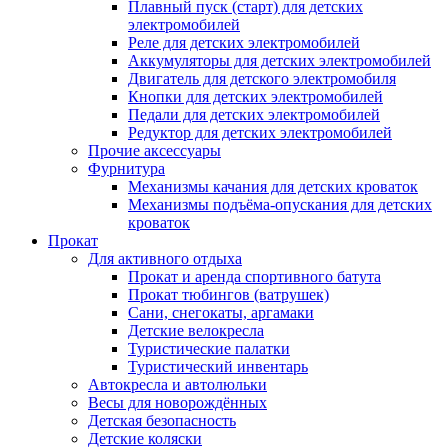
Плавный пуск (старт) для детских
электромобилей
Реле для детских электромобилей
Аккумуляторы для детских электромобилей
Двигатель для детского электромобиля
Кнопки для детских электромобилей
Педали для детских электромобилей
Редуктор для детских электромобилей
Прочие аксессуары
Фурнитура
Механизмы качания для детских кроваток
Механизмы подъёма-опускания для детских
кроваток
Прокат
Для активного отдыха
Прокат и аренда спортивного батута
Прокат тюбингов (ватрушек)
Сани, снегокаты, аргамаки
Детские велокресла
Туристические палатки
Туристический инвентарь
Автокресла и автолюльки
Весы для новорождённых
Детская безопасность
Детские коляски