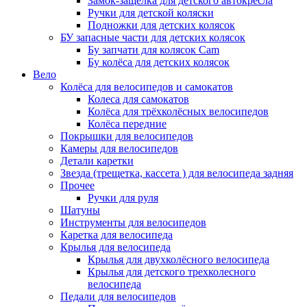
Замок-защелка для детского автокресла
Ручки для детской коляски
Подножки для детских колясок
БУ запасные части для детских колясок
Бу запчати для колясок Cam
Бу колёса для детских колясок
Вело
Колёса для велосипедов и самокатов
Колеса для самокатов
Колёса для трёхколёсных велосипедов
Колёса передние
Покрышки для велосипедов
Камеры для велосипедов
Детали каретки
Звезда (трещетка, кассета ) для велосипеда задняя
Прочее
Ручки для руля
Шатуны
Инструменты для велосипедов
Каретка для велосипеда
Крылья для велосипеда
Крылья для двухколёсного велосипеда
Крылья для детского трехколесного
велосипеда
Педали для велосипедов