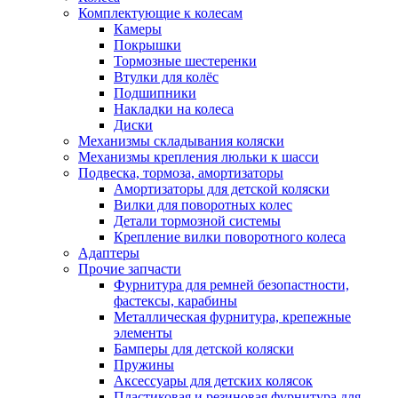
Комплектующие к колесам
Камеры
Покрышки
Тормозные шестеренки
Втулки для колёс
Подшипники
Накладки на колеса
Диски
Механизмы складывания коляски
Механизмы крепления люльки к шасси
Подвеска, тормоза, амортизаторы
Амортизаторы для детской коляски
Вилки для поворотных колес
Детали тормозной системы
Крепление вилки поворотного колеса
Адаптеры
Прочие запчасти
Фурнитура для ремней безопастности,
фастексы, карабины
Металлическая фурнитура, крепежные
элементы
Бамперы для детской коляски
Пружины
Аксессуары для детских колясок
Пластиковая и резиновая фурнитура для