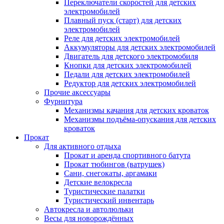
Переключатели скоростей для детских
электромобилей
Плавный пуск (старт) для детских
электромобилей
Реле для детских электромобилей
Аккумуляторы для детских электромобилей
Двигатель для детского электромобиля
Кнопки для детских электромобилей
Педали для детских электромобилей
Редуктор для детских электромобилей
Прочие аксессуары
Фурнитура
Механизмы качания для детских кроваток
Механизмы подъёма-опускания для детских
кроваток
Прокат
Для активного отдыха
Прокат и аренда спортивного батута
Прокат тюбингов (ватрушек)
Сани, снегокаты, аргамаки
Детские велокресла
Туристические палатки
Туристический инвентарь
Автокресла и автолюльки
Весы для новорождённых