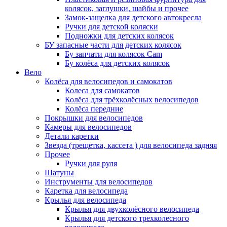
колясок, заглушки, шайбы и прочее
Замок-защелка для детского автокресла
Ручки для детской коляски
Подножки для детских колясок
БУ запасные части для детских колясок
Бу запчати для колясок Cam
Бу колёса для детских колясок
Вело
Колёса для велосипедов и самокатов
Колеса для самокатов
Колёса для трёхколёсных велосипедов
Колёса передние
Покрышки для велосипедов
Камеры для велосипедов
Детали каретки
Звезда (трещетка, кассета ) для велосипеда задняя
Прочее
Ручки для руля
Шатуны
Инструменты для велосипедов
Каретка для велосипеда
Крылья для велосипеда
Крылья для двухколёсного велосипеда
Крылья для детского трехколесного