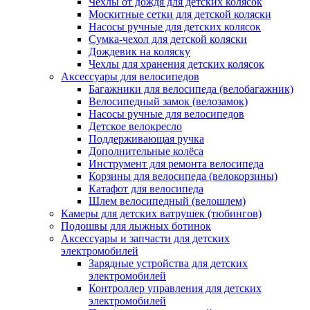
Чехлы от дождя для детских колясок
Москитные сетки для детской коляски
Насосы ручные для детских колясок
Сумка-чехол для детской коляски
Дождевик на коляску
Чехлы для хранения детских колясок
Аксессуары для велосипедов
Багажники для велосипеда (велобагажник)
Велосипедный замок (велозамок)
Насосы ручные для велосипедов
Детское велокресло
Поддерживающая ручка
Дополнительные колёса
Инструмент для ремонта велосипеда
Корзины для велосипеда (велокорзины)
Катафот для велосипеда
Шлем велосипедный (велошлем)
Камеры для детских ватрушек (тюбингов)
Подошвы для лыжных ботинок
Аксессуары и запчасти для детских
электромобилей
Зарядные устройства для детских
электромобилей
Контроллер управления для детских
электромобилей