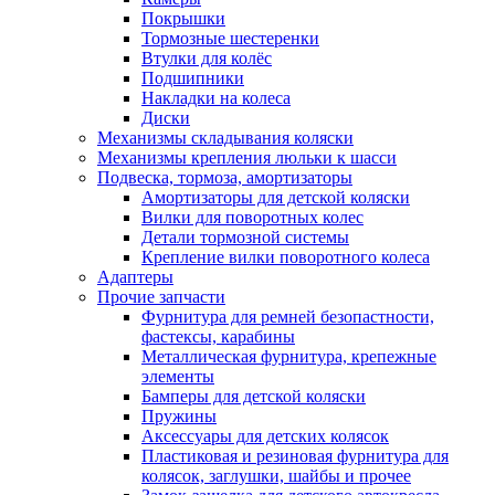
Покрышки
Тормозные шестеренки
Втулки для колёс
Подшипники
Накладки на колеса
Диски
Механизмы складывания коляски
Механизмы крепления люльки к шасси
Подвеска, тормоза, амортизаторы
Амортизаторы для детской коляски
Вилки для поворотных колес
Детали тормозной системы
Крепление вилки поворотного колеса
Адаптеры
Прочие запчасти
Фурнитура для ремней безопастности,
фастексы, карабины
Металлическая фурнитура, крепежные
элементы
Бамперы для детской коляски
Пружины
Аксессуары для детских колясок
Пластиковая и резиновая фурнитура для
колясок, заглушки, шайбы и прочее