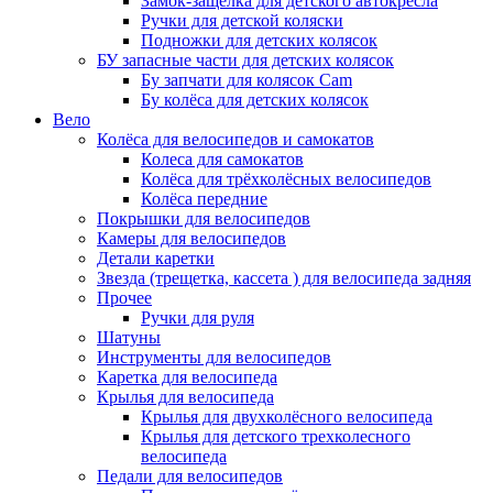
Замок-защелка для детского автокресла
Ручки для детской коляски
Подножки для детских колясок
БУ запасные части для детских колясок
Бу запчати для колясок Cam
Бу колёса для детских колясок
Вело
Колёса для велосипедов и самокатов
Колеса для самокатов
Колёса для трёхколёсных велосипедов
Колёса передние
Покрышки для велосипедов
Камеры для велосипедов
Детали каретки
Звезда (трещетка, кассета ) для велосипеда задняя
Прочее
Ручки для руля
Шатуны
Инструменты для велосипедов
Каретка для велосипеда
Крылья для велосипеда
Крылья для двухколёсного велосипеда
Крылья для детского трехколесного
велосипеда
Педали для велосипедов