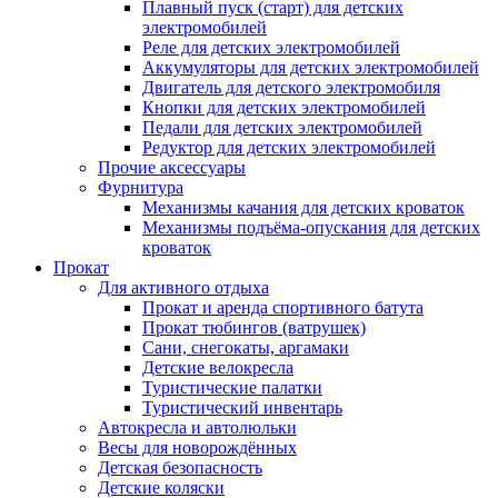
Плавный пуск (старт) для детских
электромобилей
Реле для детских электромобилей
Аккумуляторы для детских электромобилей
Двигатель для детского электромобиля
Кнопки для детских электромобилей
Педали для детских электромобилей
Редуктор для детских электромобилей
Прочие аксессуары
Фурнитура
Механизмы качания для детских кроваток
Механизмы подъёма-опускания для детских
кроваток
Прокат
Для активного отдыха
Прокат и аренда спортивного батута
Прокат тюбингов (ватрушек)
Сани, снегокаты, аргамаки
Детские велокресла
Туристические палатки
Туристический инвентарь
Автокресла и автолюльки
Весы для новорождённых
Детская безопасность
Детские коляски