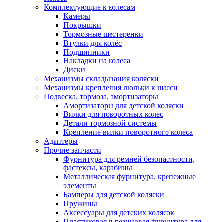
Комплектующие к колесам
Камеры
Покрышки
Тормозные шестеренки
Втулки для колёс
Подшипники
Накладки на колеса
Диски
Механизмы складывания коляски
Механизмы крепления люльки к шасси
Подвеска, тормоза, амортизаторы
Амортизаторы для детской коляски
Вилки для поворотных колес
Детали тормозной системы
Крепление вилки поворотного колеса
Адаптеры
Прочие запчасти
Фурнитура для ремней безопастности,
фастексы, карабины
Металлическая фурнитура, крепежные
элементы
Бамперы для детской коляски
Пружины
Аксессуары для детских колясок
Пластиковая и резиновая фурнитура для