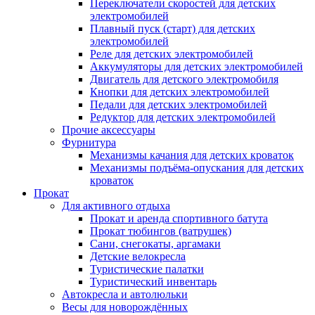
Переключатели скоростей для детских
электромобилей
Плавный пуск (старт) для детских
электромобилей
Реле для детских электромобилей
Аккумуляторы для детских электромобилей
Двигатель для детского электромобиля
Кнопки для детских электромобилей
Педали для детских электромобилей
Редуктор для детских электромобилей
Прочие аксессуары
Фурнитура
Механизмы качания для детских кроваток
Механизмы подъёма-опускания для детских
кроваток
Прокат
Для активного отдыха
Прокат и аренда спортивного батута
Прокат тюбингов (ватрушек)
Сани, снегокаты, аргамаки
Детские велокресла
Туристические палатки
Туристический инвентарь
Автокресла и автолюльки
Весы для новорождённых