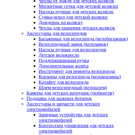
Чехлы от дождя для детских колясок
Москитные сетки для детской коляски
Насосы ручные для детских колясок
Сумка-чехол для детской коляски
Дождевик на коляску
Чехлы для хранения детских колясок
Аксессуары для велосипедов
Багажники для велосипеда (велобагажник)
Велосипедный замок (велозамок)
Насосы ручные для велосипедов
Детское велокресло
Поддерживающая ручка
Дополнительные колёса
Инструмент для ремонта велосипеда
Корзины для велосипеда (велокорзины)
Катафот для велосипеда
Шлем велосипедный (велошлем)
Камеры для детских ватрушек (тюбингов)
Подошвы для лыжных ботинок
Аксессуары и запчасти для детских
электромобилей
Зарядные устройства для детских
электромобилей
Контроллер управления для детских
электромобилей