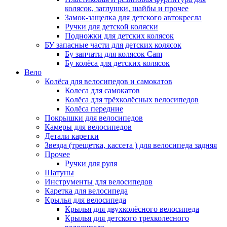
колясок, заглушки, шайбы и прочее
Замок-защелка для детского автокресла
Ручки для детской коляски
Подножки для детских колясок
БУ запасные части для детских колясок
Бу запчати для колясок Cam
Бу колёса для детских колясок
Вело
Колёса для велосипедов и самокатов
Колеса для самокатов
Колёса для трёхколёсных велосипедов
Колёса передние
Покрышки для велосипедов
Камеры для велосипедов
Детали каретки
Звезда (трещетка, кассета ) для велосипеда задняя
Прочее
Ручки для руля
Шатуны
Инструменты для велосипедов
Каретка для велосипеда
Крылья для велосипеда
Крылья для двухколёсного велосипеда
Крылья для детского трехколесного