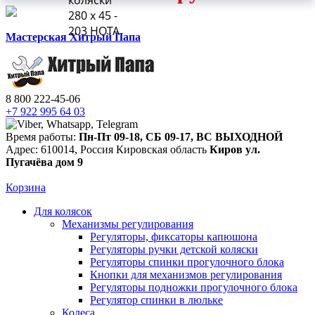
коляски
280 х 45 -
203 HOTA
Мастерская Хитрый Папа
8 800 222-45-06
+7 922 995 64 03
Время работы:
Пн-Пт 09-18
,
СБ 09-17
,
ВС ВЫХОДНОЙ
Адрес:
610014
,
Россия
Кировская область
Киров
ул.
Пугачёва дом 9
Корзина
Для колясок
Механизмы регулирования
Регуляторы, фиксаторы капюшона
Регуляторы ручки детской коляски
Регуляторы спинки прогулочного блока
Кнопки для механизмов регулирования
Регуляторы подножки прогулочного блока
Регулятор спинки в люльке
Колеса