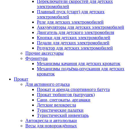
Переключатели скоростей для детских
электромобилей
Плавный пуск (старт) для детских
электромобилей
Реле для детских электромобилей
Аккумуляторы для детских электромобилей
Двигатель для детского электромобиля
Кнопки для детских электромобилей
Педали для детских электромобилей
Редуктор для детских электромобилей
Прочие аксессуары
Фурнитура
Механизмы качания для детских кроваток
Механизмы подъёма-опускания для детских
кроваток
Прокат
Для активного отдыха
Прокат и аренда спортивного батута
Прокат тюбингов (ватрушек)
Сани, снегокаты, аргамаки
Детские велокресла
Туристические палатки
Туристический инвентарь
Автокресла и автолюльки
Весы для новорождённых