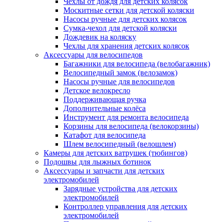
Чехлы от дождя для детских колясок
Москитные сетки для детской коляски
Насосы ручные для детских колясок
Сумка-чехол для детской коляски
Дождевик на коляску
Чехлы для хранения детских колясок
Аксессуары для велосипедов
Багажники для велосипеда (велобагажник)
Велосипедный замок (велозамок)
Насосы ручные для велосипедов
Детское велокресло
Поддерживающая ручка
Дополнительные колёса
Инструмент для ремонта велосипеда
Корзины для велосипеда (велокорзины)
Катафот для велосипеда
Шлем велосипедный (велошлем)
Камеры для детских ватрушек (тюбингов)
Подошвы для лыжных ботинок
Аксессуары и запчасти для детских
электромобилей
Зарядные устройства для детских
электромобилей
Контроллер управления для детских
электромобилей