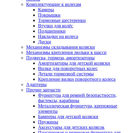
Комплектующие к колесам
Камеры
Покрышки
Тормозные шестеренки
Втулки для колёс
Подшипники
Накладки на колеса
Диски
Механизмы складывания коляски
Механизмы крепления люльки к шасси
Подвеска, тормоза, амортизаторы
Амортизаторы для детской коляски
Вилки для поворотных колес
Детали тормозной системы
Крепление вилки поворотного колеса
Адаптеры
Прочие запчасти
Фурнитура для ремней безопастности,
фастексы, карабины
Металлическая фурнитура, крепежные
элементы
Бамперы для детской коляски
Пружины
Аксессуары для детских колясок
Пластиковая и резиновая фурнитура для