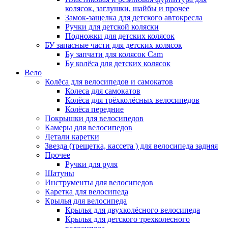
колясок, заглушки, шайбы и прочее
Замок-защелка для детского автокресла
Ручки для детской коляски
Подножки для детских колясок
БУ запасные части для детских колясок
Бу запчати для колясок Cam
Бу колёса для детских колясок
Вело
Колёса для велосипедов и самокатов
Колеса для самокатов
Колёса для трёхколёсных велосипедов
Колёса передние
Покрышки для велосипедов
Камеры для велосипедов
Детали каретки
Звезда (трещетка, кассета ) для велосипеда задняя
Прочее
Ручки для руля
Шатуны
Инструменты для велосипедов
Каретка для велосипеда
Крылья для велосипеда
Крылья для двухколёсного велосипеда
Крылья для детского трехколесного