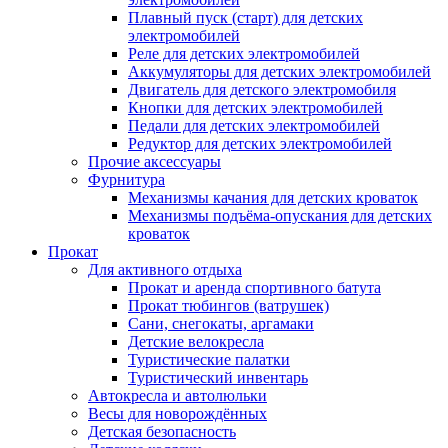
Плавный пуск (старт) для детских
электромобилей
Реле для детских электромобилей
Аккумуляторы для детских электромобилей
Двигатель для детского электромобиля
Кнопки для детских электромобилей
Педали для детских электромобилей
Редуктор для детских электромобилей
Прочие аксессуары
Фурнитура
Механизмы качания для детских кроваток
Механизмы подъёма-опускания для детских
кроваток
Прокат
Для активного отдыха
Прокат и аренда спортивного батута
Прокат тюбингов (ватрушек)
Сани, снегокаты, аргамаки
Детские велокресла
Туристические палатки
Туристический инвентарь
Автокресла и автолюльки
Весы для новорождённых
Детская безопасность