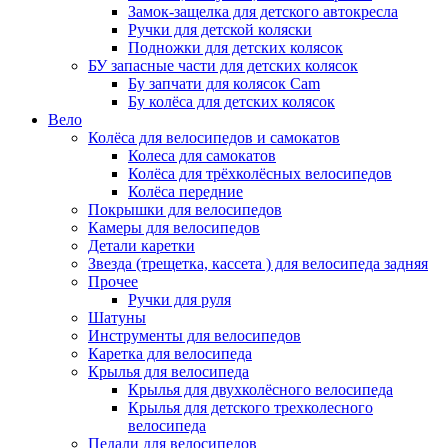
Замок-защелка для детского автокресла
Ручки для детской коляски
Подножки для детских колясок
БУ запасные части для детских колясок
Бу запчати для колясок Cam
Бу колёса для детских колясок
Вело
Колёса для велосипедов и самокатов
Колеса для самокатов
Колёса для трёхколёсных велосипедов
Колёса передние
Покрышки для велосипедов
Камеры для велосипедов
Детали каретки
Звезда (трещетка, кассета ) для велосипеда задняя
Прочее
Ручки для руля
Шатуны
Инструменты для велосипедов
Каретка для велосипеда
Крылья для велосипеда
Крылья для двухколёсного велосипеда
Крылья для детского трехколесного
велосипеда
Педали для велосипедов