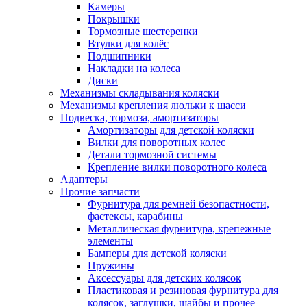
Камеры
Покрышки
Тормозные шестеренки
Втулки для колёс
Подшипники
Накладки на колеса
Диски
Механизмы складывания коляски
Механизмы крепления люльки к шасси
Подвеска, тормоза, амортизаторы
Амортизаторы для детской коляски
Вилки для поворотных колес
Детали тормозной системы
Крепление вилки поворотного колеса
Адаптеры
Прочие запчасти
Фурнитура для ремней безопастности,
фастексы, карабины
Металлическая фурнитура, крепежные
элементы
Бамперы для детской коляски
Пружины
Аксессуары для детских колясок
Пластиковая и резиновая фурнитура для
колясок, заглушки, шайбы и прочее