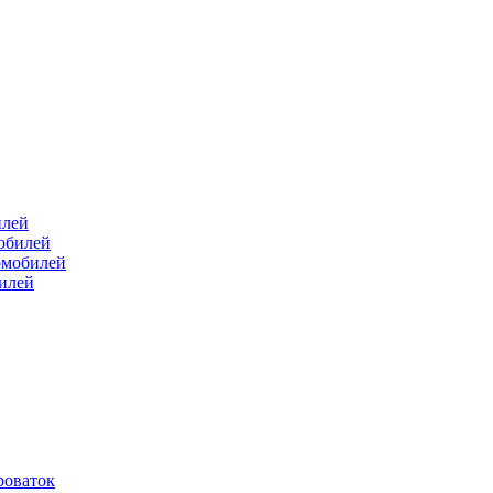
илей
мобилей
омобилей
билей
роваток