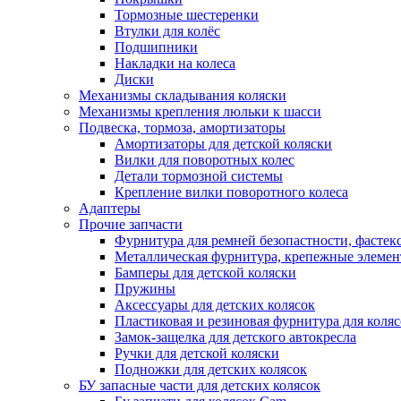
Тормозные шестеренки
Втулки для колёс
Подшипники
Накладки на колеса
Диски
Механизмы складывания коляски
Механизмы крепления люльки к шасси
Подвеска, тормоза, амортизаторы
Амортизаторы для детской коляски
Вилки для поворотных колес
Детали тормозной системы
Крепление вилки поворотного колеса
Адаптеры
Прочие запчасти
Фурнитура для ремней безопастности, фастек
Металлическая фурнитура, крепежные элеме
Бамперы для детской коляски
Пружины
Аксессуары для детских колясок
Пластиковая и резиновая фурнитура для коляс
Замок-защелка для детского автокресла
Ручки для детской коляски
Подножки для детских колясок
БУ запасные части для детских колясок