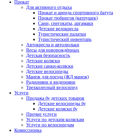
Прокат
Для активного отдыха
Прокат и аренда спортивного батута
Прокат тюбингов (ватрушек)
Сани, снегокаты, аргамаки
Детские велокресла
Туристические палатки
Туристический инвентарь
Автокресла и автолюльки
Весы для новорождённых
Детская безопасность
Детские коляски
Детские санки-коляски
Детские велосипеды
Манеж для поезда (ЖД манеж)
Радионяни и видеоняни
Трехколесный велосипед
Услуги
Продажа бу детских товаров
Детские велосипеды бу
Детские коляски бу
Прочие услуги
Услуги по детским коляскам
Услуги по велосипедам
Комиссионка