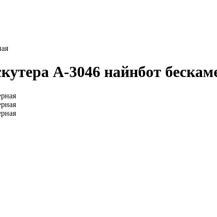
ная
скутера A-3046 найнбот бескам