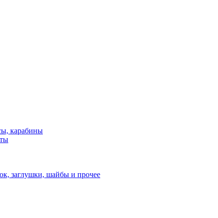
сы, карабины
нты
ок, заглушки, шайбы и прочее