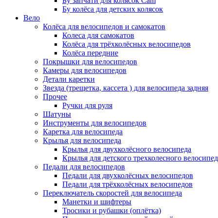
Бу запчати для колясок Cam
Бу колёса для детских колясок
Вело
Колёса для велосипедов и самокатов
Колеса для самокатов
Колёса для трёхколёсных велосипедов
Колёса передние
Покрышки для велосипедов
Камеры для велосипедов
Детали каретки
Звезда (трещетка, кассета ) для велосипеда задняя
Прочее
Ручки для руля
Шатуны
Инструменты для велосипедов
Каретка для велосипеда
Крылья для велосипеда
Крылья для двухколёсного велосипеда
Крылья для детского трехколесного велосипед
Педали для велосипедов
Педали для двухколёсных велосипедов
Педали для трёхколёсных велосипедов
Переключатель скоростей для велосипеда
Манетки и шифтеры
Тросики и рубашки (оплётка)