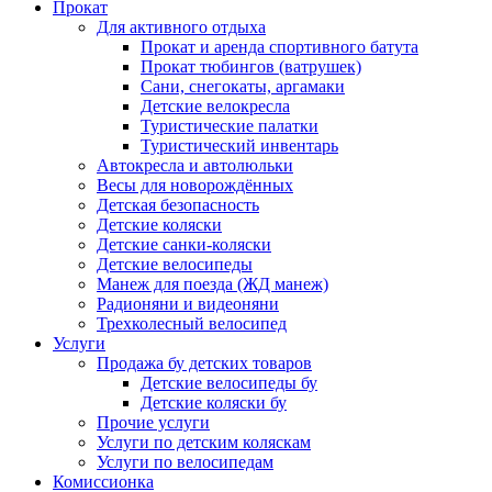
Прокат
Для активного отдыха
Прокат и аренда спортивного батута
Прокат тюбингов (ватрушек)
Сани, снегокаты, аргамаки
Детские велокресла
Туристические палатки
Туристический инвентарь
Автокресла и автолюльки
Весы для новорождённых
Детская безопасность
Детские коляски
Детские санки-коляски
Детские велосипеды
Манеж для поезда (ЖД манеж)
Радионяни и видеоняни
Трехколесный велосипед
Услуги
Продажа бу детских товаров
Детские велосипеды бу
Детские коляски бу
Прочие услуги
Услуги по детским коляскам
Услуги по велосипедам
Комиссионка