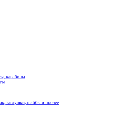
сы, карабины
нты
ок, заглушки, шайбы и прочее