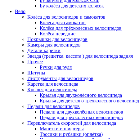
Бу запчати для колясок Cam
Бу колёса для детских колясок
Вело
Колёса для велосипедов и самокатов
Колеса для самокатов
Колёса для трёхколёсных велосипедов
Колёса передние
Покрышки для велосипедов
Камеры для велосипедов
Детали каретки
Звезда (трещетка, кассета ) для велосипеда задняя
Прочее
Ручки для руля
Шатуны
Инструменты для велосипедов
Каретка для велосипеда
Крылья для велосипеда
Крылья для двухколёсного велосипеда
Крылья для детского трехколесного велосипед
Педали для велосипедов
Педали для двухколёсных велосипедов
Педали для трёхколёсных велосипедов
Переключатель скоростей для велосипеда
Манетки и шифтеры
Тросики и рубашки (оплётка)