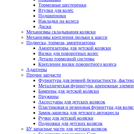
Тормозные шестеренки
Втулки для колёс
Подшипники
Накладки на колеса
Диски
Механизмы складывания коляски
Механизмы крепления люльки к шасси
Подвеска, тормоза, амортизаторы
Амортизаторы для детской коляски
Вилки для поворотных колес
Детали тормозной системы
Крепление вилки поворотного колеса
Адаптеры
Прочие запчасти
Фурнитура для ремней безопастности, фастек
Металлическая фурнитура, крепежные элеме
Бамперы для детской коляски
Пружины
Аксессуары для детских колясок
Пластиковая и резиновая фурнитура для коляс
Замок-защелка для детского автокресла
Ручки для детской коляски
Подножки для детских колясок
БУ запасные части для детских колясок