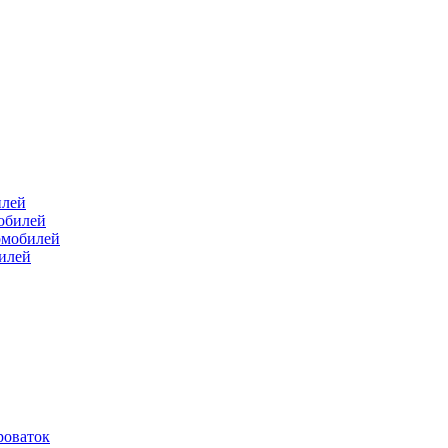
илей
мобилей
омобилей
билей
роваток