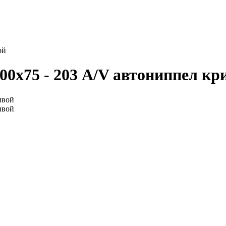
ой
00х75 - 203 A/V автониппел кр