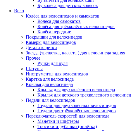
Бу запчати для колясок Cam
Бу колёса для детских колясок
Вело
Колёса для велосипедов и самокатов
Колеса для самокатов
Колёса для трёхколёсных велосипедов
Колёса передние
Покрышки для велосипедов
Камеры для велосипедов
Детали каретки
Звезда (трещетка, кассета ) для велосипеда задняя
Прочее
Ручки для руля
Шатуны
Инструменты для велосипедов
Каретка для велосипеда
Крылья для велосипеда
Крылья для двухколёсного велосипеда
Крылья для детского трехколесного велосипед
Педали для велосипедов
Педали для двухколёсных велосипедов
Педали для трёхколёсных велосипедов
Переключатель скоростей для велосипеда
Манетки и шифтеры
Тросики и рубашки (оплётка)