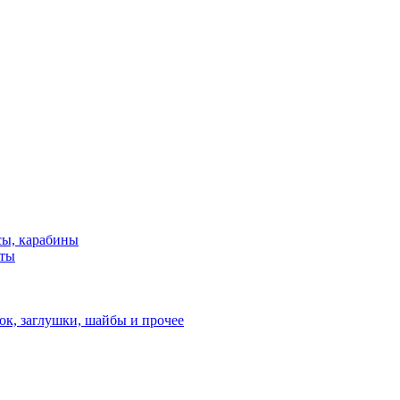
сы, карабины
нты
ок, заглушки, шайбы и прочее