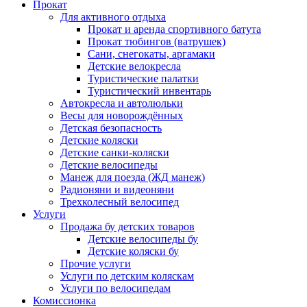
Прокат
Для активного отдыха
Прокат и аренда спортивного батута
Прокат тюбингов (ватрушек)
Сани, снегокаты, аргамаки
Детские велокресла
Туристические палатки
Туристический инвентарь
Автокресла и автолюльки
Весы для новорождённых
Детская безопасность
Детские коляски
Детские санки-коляски
Детские велосипеды
Манеж для поезда (ЖД манеж)
Радионяни и видеоняни
Трехколесный велосипед
Услуги
Продажа бу детских товаров
Детские велосипеды бу
Детские коляски бу
Прочие услуги
Услуги по детским коляскам
Услуги по велосипедам
Комиссионка