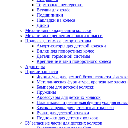
Тормозные шестеренки
Втулки для колёс
Подшипники
Накладки на колеса
Диски
Механизмы складывания коляски
Механизмы крепления люльки к шасси
Подвеска, тормоза, амортизаторы
Амортизаторы для детской коляски
Вилки для поворотных колес
Детали тормозной системы
Крепление вилки поворотного колеса
Адаптеры
Прочие запчасти
Фурнитура для ремней безопастности, фастек
Металлическая фурнитура, крепежные элеме
Бамперы для детской коляски
Пружины
Аксессуары для детских колясок
Пластиковая и резиновая фурнитура для коляс
Замок-защелка для детского автокресла
Ручки для детской коляски
Подножки для детских колясок
БУ запасные части для детских колясок