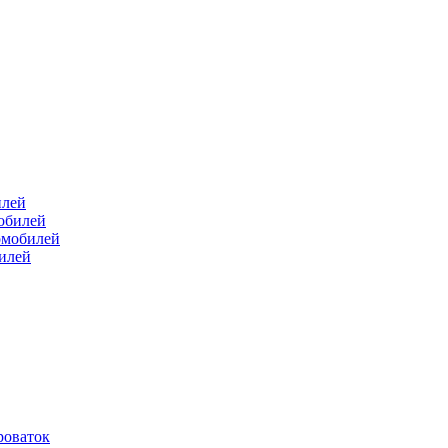
илей
мобилей
омобилей
билей
роваток