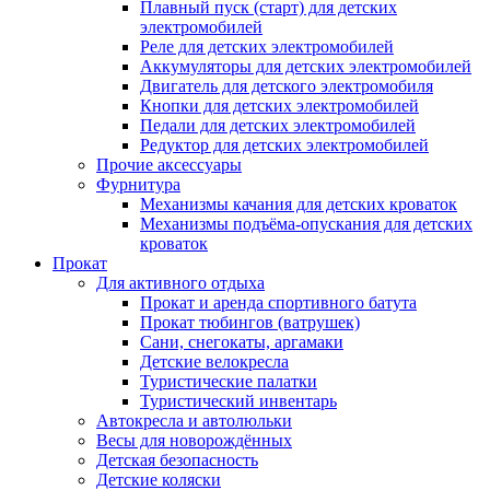
Плавный пуск (старт) для детских
электромобилей
Реле для детских электромобилей
Аккумуляторы для детских электромобилей
Двигатель для детского электромобиля
Кнопки для детских электромобилей
Педали для детских электромобилей
Редуктор для детских электромобилей
Прочие аксессуары
Фурнитура
Механизмы качания для детских кроваток
Механизмы подъёма-опускания для детских
кроваток
Прокат
Для активного отдыха
Прокат и аренда спортивного батута
Прокат тюбингов (ватрушек)
Сани, снегокаты, аргамаки
Детские велокресла
Туристические палатки
Туристический инвентарь
Автокресла и автолюльки
Весы для новорождённых
Детская безопасность
Детские коляски