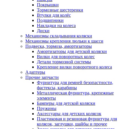
Покрышки
Тормозные шестеренки
Втулки для колёс
Подшипники
Накладки на колеса
Диски
Механизмы складывания коляски
Механизмы крепления люльки к шасси
Подвеска, тормоза, амортизаторы
Амортизаторы для детской коляски
Вилки для поворотных колес
Детали тормозной системы
Крепление вилки поворотного колеса
Адаптеры
Прочие запчасти
Фурнитура для ремней безопастности,
фастексы, карабины
Металлическая фурнитура, крепежные
элементы
Бамперы для детской коляски
Пружины
Аксессуары для детских колясок
Пластиковая и резиновая фурнитура для
колясок, заглушки, шайбы и прочее