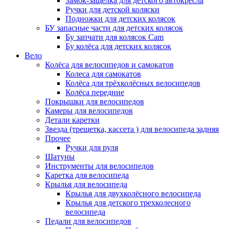
Замок-защелка для детского автокресла
Ручки для детской коляски
Подножки для детских колясок
БУ запасные части для детских колясок
Бу запчати для колясок Cam
Бу колёса для детских колясок
Вело
Колёса для велосипедов и самокатов
Колеса для самокатов
Колёса для трёхколёсных велосипедов
Колёса передние
Покрышки для велосипедов
Камеры для велосипедов
Детали каретки
Звезда (трещетка, кассета ) для велосипеда задняя
Прочее
Ручки для руля
Шатуны
Инструменты для велосипедов
Каретка для велосипеда
Крылья для велосипеда
Крылья для двухколёсного велосипеда
Крылья для детского трехколесного
велосипеда
Педали для велосипедов