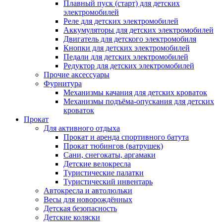
Плавный пуск (старт) для детских
электромобилей
Реле для детских электромобилей
Аккумуляторы для детских электромобилей
Двигатель для детского электромобиля
Кнопки для детских электромобилей
Педали для детских электромобилей
Редуктор для детских электромобилей
Прочие аксессуары
Фурнитура
Механизмы качания для детских кроваток
Механизмы подъёма-опускания для детских
кроваток
Прокат
Для активного отдыха
Прокат и аренда спортивного батута
Прокат тюбингов (ватрушек)
Сани, снегокаты, аргамаки
Детские велокресла
Туристические палатки
Туристический инвентарь
Автокресла и автолюльки
Весы для новорождённых
Детская безопасность
Детские коляски