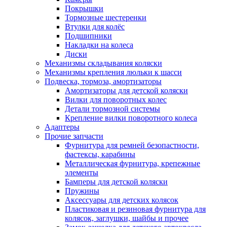
Покрышки
Тормозные шестеренки
Втулки для колёс
Подшипники
Накладки на колеса
Диски
Механизмы складывания коляски
Механизмы крепления люльки к шасси
Подвеска, тормоза, амортизаторы
Амортизаторы для детской коляски
Вилки для поворотных колес
Детали тормозной системы
Крепление вилки поворотного колеса
Адаптеры
Прочие запчасти
Фурнитура для ремней безопастности,
фастексы, карабины
Металлическая фурнитура, крепежные
элементы
Бамперы для детской коляски
Пружины
Аксессуары для детских колясок
Пластиковая и резиновая фурнитура для
колясок, заглушки, шайбы и прочее