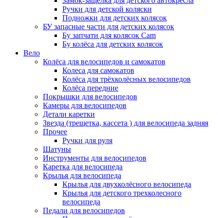
Замок-защелка для детского автокресла
Ручки для детской коляски
Подножки для детских колясок
БУ запасные части для детских колясок
Бу запчати для колясок Cam
Бу колёса для детских колясок
Вело
Колёса для велосипедов и самокатов
Колеса для самокатов
Колёса для трёхколёсных велосипедов
Колёса передние
Покрышки для велосипедов
Камеры для велосипедов
Детали каретки
Звезда (трещетка, кассета ) для велосипеда задняя
Прочее
Ручки для руля
Шатуны
Инструменты для велосипедов
Каретка для велосипеда
Крылья для велосипеда
Крылья для двухколёсного велосипеда
Крылья для детского трехколесного
велосипеда
Педали для велосипедов