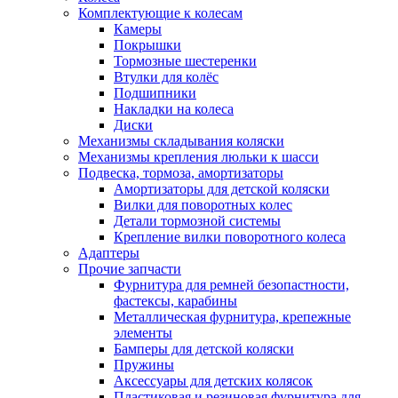
Комплектующие к колесам
Камеры
Покрышки
Тормозные шестеренки
Втулки для колёс
Подшипники
Накладки на колеса
Диски
Механизмы складывания коляски
Механизмы крепления люльки к шасси
Подвеска, тормоза, амортизаторы
Амортизаторы для детской коляски
Вилки для поворотных колес
Детали тормозной системы
Крепление вилки поворотного колеса
Адаптеры
Прочие запчасти
Фурнитура для ремней безопастности,
фастексы, карабины
Металлическая фурнитура, крепежные
элементы
Бамперы для детской коляски
Пружины
Аксессуары для детских колясок
Пластиковая и резиновая фурнитура для