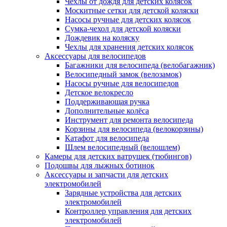
Чехлы от дождя для детских колясок
Москитные сетки для детской коляски
Насосы ручные для детских колясок
Сумка-чехол для детской коляски
Дождевик на коляску
Чехлы для хранения детских колясок
Аксессуары для велосипедов
Багажники для велосипеда (велобагажник)
Велосипедный замок (велозамок)
Насосы ручные для велосипедов
Детское велокресло
Поддерживающая ручка
Дополнительные колёса
Инструмент для ремонта велосипеда
Корзины для велосипеда (велокорзины)
Катафот для велосипеда
Шлем велосипедный (велошлем)
Камеры для детских ватрушек (тюбингов)
Подошвы для лыжных ботинок
Аксессуары и запчасти для детских
электромобилей
Зарядные устройства для детских
электромобилей
Контроллер управления для детских
электромобилей