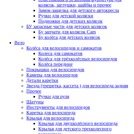
колясок, заглушки, шайбы и прочее
Замок-защелка для детского автокресла
Ручки для детской коляски
Подножки для детских колясок
БУ запасные части для детских колясок
Бу запчати для колясок Cam
Бу колёса для детских колясок
Вело
Колёса для велосипедов и самокатов
Колеса для самокатов
Колёса для трёхколёсных велосипедов
Колёса передние
Покрышки для велосипедов
Камеры для велосипедов
Детали каретки
Звезда (трещетка, кассета ) для велосипеда задняя
Прочее
Ручки для руля
Шатуны
Инструменты для велосипедов
Каретка для велосипеда
Крылья для велосипеда
Крылья для двухколёсного велосипеда
Крылья для детского трехколесного