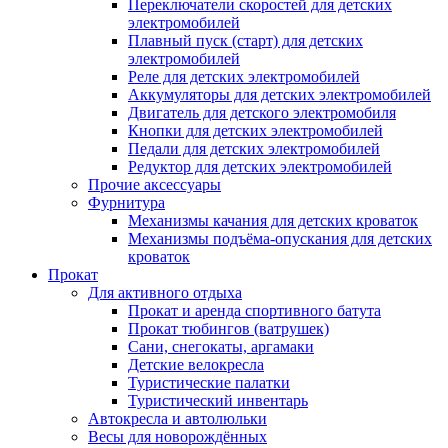
Переключатели скоростей для детских
электромобилей
Плавный пуск (старт) для детских
электромобилей
Реле для детских электромобилей
Аккумуляторы для детских электромобилей
Двигатель для детского электромобиля
Кнопки для детских электромобилей
Педали для детских электромобилей
Редуктор для детских электромобилей
Прочие аксессуары
Фурнитура
Механизмы качания для детских кроваток
Механизмы подъёма-опускания для детских
кроваток
Прокат
Для активного отдыха
Прокат и аренда спортивного батута
Прокат тюбингов (ватрушек)
Сани, снегокаты, аргамаки
Детские велокресла
Туристические палатки
Туристический инвентарь
Автокресла и автолюльки
Весы для новорождённых