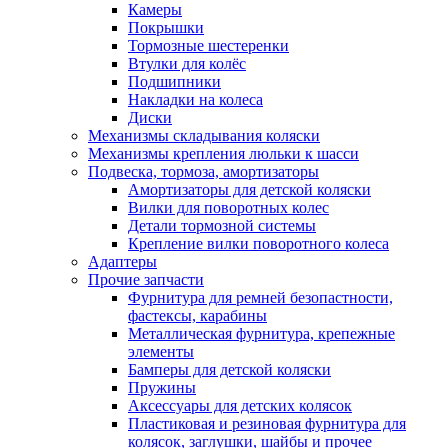
Камеры
Покрышки
Тормозные шестеренки
Втулки для колёс
Подшипники
Накладки на колеса
Диски
Механизмы складывания коляски
Механизмы крепления люльки к шасси
Подвеска, тормоза, амортизаторы
Амортизаторы для детской коляски
Вилки для поворотных колес
Детали тормозной системы
Крепление вилки поворотного колеса
Адаптеры
Прочие запчасти
Фурнитура для ремней безопастности,
фастексы, карабины
Металлическая фурнитура, крепежные
элементы
Бамперы для детской коляски
Пружины
Аксессуары для детских колясок
Пластиковая и резиновая фурнитура для
колясок, заглушки, шайбы и прочее