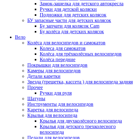
Замок-защелка для детского автокресла
Ручки для детской коляски
Подножки для детских колясок
БУ запасные части для детских колясок
Бу запчати для колясок Cam
Бу колёса для детских колясок
Вело
Колёса для велосипедов и самокатов
Колеса для самокатов
Колёса для трёхколёсных велосипедов
Колёса передние
Покрышки для велосипедов
Камеры для велосипедов
Детали каретки
Звезда (трещетка, кассета ) для велосипеда задняя
Прочее
Ручки для руля
Шатуны
Инструменты для велосипедов
Каретка для велосипеда
Крылья для велосипеда
Крылья для двухколёсного велосипеда
Крылья для детского трехколесного
велосипеда
Педали для велосипедов