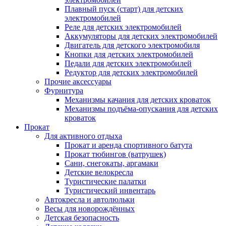
Плавный пуск (старт) для детских
электромобилей
Реле для детских электромобилей
Аккумуляторы для детских электромобилей
Двигатель для детского электромобиля
Кнопки для детских электромобилей
Педали для детских электромобилей
Редуктор для детских электромобилей
Прочие аксессуары
Фурнитура
Механизмы качания для детских кроваток
Механизмы подъёма-опускания для детских
кроваток
Прокат
Для активного отдыха
Прокат и аренда спортивного батута
Прокат тюбингов (ватрушек)
Сани, снегокаты, аргамаки
Детские велокресла
Туристические палатки
Туристический инвентарь
Автокресла и автолюльки
Весы для новорождённых
Детская безопасность