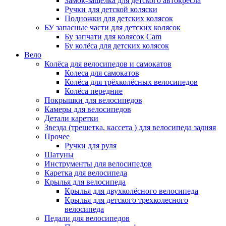
Замок-защелка для детского автокресла
Ручки для детской коляски
Подножки для детских колясок
БУ запасные части для детских колясок
Бу запчати для колясок Cam
Бу колёса для детских колясок
Вело
Колёса для велосипедов и самокатов
Колеса для самокатов
Колёса для трёхколёсных велосипедов
Колёса передние
Покрышки для велосипедов
Камеры для велосипедов
Детали каретки
Звезда (трещетка, кассета ) для велосипеда задняя
Прочее
Ручки для руля
Шатуны
Инструменты для велосипедов
Каретка для велосипеда
Крылья для велосипеда
Крылья для двухколёсного велосипеда
Крылья для детского трехколесного
велосипеда
Педали для велосипедов