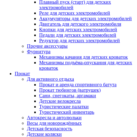
Плавный пуск (старт) для детских
электромобилей
Реле для детских электромобилей
Аккумуляторы для детских электромобилей
Двигатель для детского электромобиля
Кнопки для детских электромобилей
Педали для детских электромобилей
Редуктор для детских электромобилей
Прочие аксессуары
Фурнитура
Механизмы качания для детских кроваток
Механизмы подъёма-опускания для детских
кроваток
Прокат
Для активного отдыха
Прокат и аренда спортивного батута
Прокат тюбингов (ватрушек)
Сани, снегокаты, аргамаки
Детские велокресла
Туристические палатки
Туристический инвентарь
Автокресла и автолюльки
Весы для новорождённых
Детская безопасность
Детские коляски