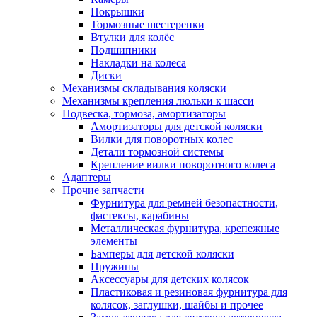
Покрышки
Тормозные шестеренки
Втулки для колёс
Подшипники
Накладки на колеса
Диски
Механизмы складывания коляски
Механизмы крепления люльки к шасси
Подвеска, тормоза, амортизаторы
Амортизаторы для детской коляски
Вилки для поворотных колес
Детали тормозной системы
Крепление вилки поворотного колеса
Адаптеры
Прочие запчасти
Фурнитура для ремней безопастности,
фастексы, карабины
Металлическая фурнитура, крепежные
элементы
Бамперы для детской коляски
Пружины
Аксессуары для детских колясок
Пластиковая и резиновая фурнитура для
колясок, заглушки, шайбы и прочее