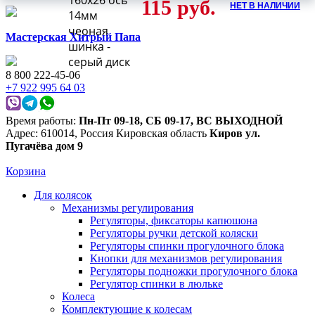
160х26 ось
115
руб.
НЕТ В НАЛИЧИИ
14мм
чеоная
Мастерская Хитрый Папа
шинка -
серый диск
8 800 222-45-06
+7 922 995 64 03
Время работы:
Пн-Пт 09-18
,
СБ 09-17
,
ВС ВЫХОДНОЙ
Адрес:
610014
,
Россия
Кировская область
Киров
ул.
Пугачёва дом 9
Корзина
Для колясок
Механизмы регулирования
Регуляторы, фиксаторы капюшона
Регуляторы ручки детской коляски
Регуляторы спинки прогулочного блока
Кнопки для механизмов регулирования
Регуляторы подножки прогулочного блока
Регулятор спинки в люльке
Колеса
Комплектующие к колесам