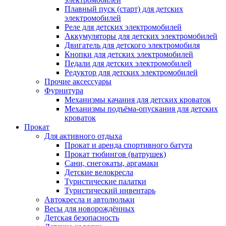
Плавный пуск (старт) для детских
электромобилей
Реле для детских электромобилей
Аккумуляторы для детских электромобилей
Двигатель для детского электромобиля
Кнопки для детских электромобилей
Педали для детских электромобилей
Редуктор для детских электромобилей
Прочие аксессуары
Фурнитура
Механизмы качания для детских кроваток
Механизмы подъёма-опускания для детских
кроваток
Прокат
Для активного отдыха
Прокат и аренда спортивного батута
Прокат тюбингов (ватрушек)
Сани, снегокаты, аргамаки
Детские велокресла
Туристические палатки
Туристический инвентарь
Автокресла и автолюльки
Весы для новорождённых
Детская безопасность