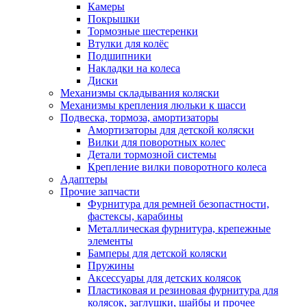
Камеры
Покрышки
Тормозные шестеренки
Втулки для колёс
Подшипники
Накладки на колеса
Диски
Механизмы складывания коляски
Механизмы крепления люльки к шасси
Подвеска, тормоза, амортизаторы
Амортизаторы для детской коляски
Вилки для поворотных колес
Детали тормозной системы
Крепление вилки поворотного колеса
Адаптеры
Прочие запчасти
Фурнитура для ремней безопастности,
фастексы, карабины
Металлическая фурнитура, крепежные
элементы
Бамперы для детской коляски
Пружины
Аксессуары для детских колясок
Пластиковая и резиновая фурнитура для
колясок, заглушки, шайбы и прочее