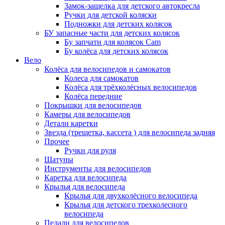
Замок-защелка для детского автокресла
Ручки для детской коляски
Подножки для детских колясок
БУ запасные части для детских колясок
Бу запчати для колясок Cam
Бу колёса для детских колясок
Вело
Колёса для велосипедов и самокатов
Колеса для самокатов
Колёса для трёхколёсных велосипедов
Колёса передние
Покрышки для велосипедов
Камеры для велосипедов
Детали каретки
Звезда (трещетка, кассета ) для велосипеда задняя
Прочее
Ручки для руля
Шатуны
Инструменты для велосипедов
Каретка для велосипеда
Крылья для велосипеда
Крылья для двухколёсного велосипеда
Крылья для детского трехколесного
велосипеда
Педали для велосипедов