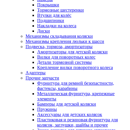
Покрышки
Тормозные шестеренки
Втулки для колёс
Подшипники
Накладки на колеса
Диски
Механизмы складывания коляски
Механизмы крепления люльки к шасси
Подвеска, тормоза, амортизаторы
Амортизаторы для детской коляски
Вилки для поворотных колес
Детали тормозной системы
Крепление вилки поворотного колеса
Адаптеры
Прочие запчасти
Фурнитура для ремней безопастности,
фастексы, карабины
Металлическая фурнитура, крепежные
элементы
Бамперы для детской коляски
Пружины
Аксессуары для детских колясок
Пластиковая и резиновая фурнитура для
колясок, заглушки, шайбы и прочее