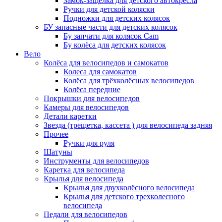
Замок-защелка для детского автокресла
Ручки для детской коляски
Подножки для детских колясок
БУ запасные части для детских колясок
Бу запчати для колясок Cam
Бу колёса для детских колясок
Вело
Колёса для велосипедов и самокатов
Колеса для самокатов
Колёса для трёхколёсных велосипедов
Колёса передние
Покрышки для велосипедов
Камеры для велосипедов
Детали каретки
Звезда (трещетка, кассета ) для велосипеда задняя
Прочее
Ручки для руля
Шатуны
Инструменты для велосипедов
Каретка для велосипеда
Крылья для велосипеда
Крылья для двухколёсного велосипеда
Крылья для детского трехколесного
велосипеда
Педали для велосипедов