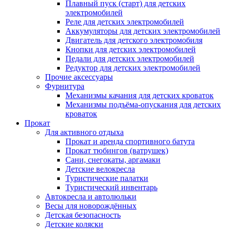
Плавный пуск (старт) для детских
электромобилей
Реле для детских электромобилей
Аккумуляторы для детских электромобилей
Двигатель для детского электромобиля
Кнопки для детских электромобилей
Педали для детских электромобилей
Редуктор для детских электромобилей
Прочие аксессуары
Фурнитура
Механизмы качания для детских кроваток
Механизмы подъёма-опускания для детских
кроваток
Прокат
Для активного отдыха
Прокат и аренда спортивного батута
Прокат тюбингов (ватрушек)
Сани, снегокаты, аргамаки
Детские велокресла
Туристические палатки
Туристический инвентарь
Автокресла и автолюльки
Весы для новорождённых
Детская безопасность
Детские коляски