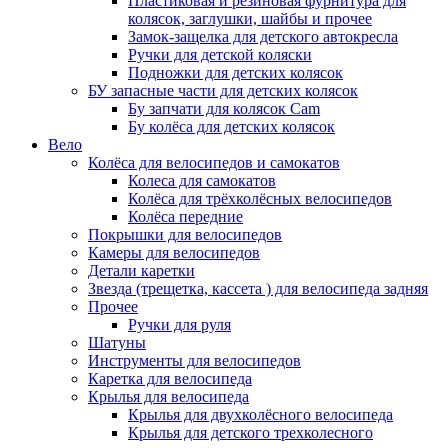
Пластиковая и резиновая фурнитура для
колясок, заглушки, шайбы и прочее
Замок-защелка для детского автокресла
Ручки для детской коляски
Подножки для детских колясок
БУ запасные части для детских колясок
Бу запчати для колясок Cam
Бу колёса для детских колясок
Вело
Колёса для велосипедов и самокатов
Колеса для самокатов
Колёса для трёхколёсных велосипедов
Колёса передние
Покрышки для велосипедов
Камеры для велосипедов
Детали каретки
Звезда (трещетка, кассета ) для велосипеда задняя
Прочее
Ручки для руля
Шатуны
Инструменты для велосипедов
Каретка для велосипеда
Крылья для велосипеда
Крылья для двухколёсного велосипеда
Крылья для детского трехколесного