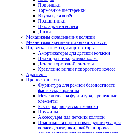
Покрышки
Тормозные шестеренки
Втулки для колёс
Подшипники
Накладки на колеса
Диски
Механизмы складывания коляски
Механизмы крепления люльки к шасси
Подвеска, тормоза, амортизаторы
Амортизаторы для детской коляски
Вилки для поворотных колес
Детали тормозной системы
Крепление вилки поворотного колеса
Адаптеры
Прочие запчасти
Фурнитура для ремней безопастности,
фастексы, карабины
Металлическая фурнитура, крепежные
элементы
Бамперы для детской коляски
Пружины
Аксессуары для детских колясок
Пластиковая и резиновая фурнитура для
колясок, заглушки, шайбы и прочее