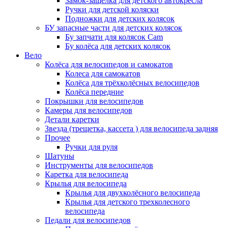
Замок-защелка для детского автокресла
Ручки для детской коляски
Подножки для детских колясок
БУ запасные части для детских колясок
Бу запчати для колясок Cam
Бу колёса для детских колясок
Вело
Колёса для велосипедов и самокатов
Колеса для самокатов
Колёса для трёхколёсных велосипедов
Колёса передние
Покрышки для велосипедов
Камеры для велосипедов
Детали каретки
Звезда (трещетка, кассета ) для велосипеда задняя
Прочее
Ручки для руля
Шатуны
Инструменты для велосипедов
Каретка для велосипеда
Крылья для велосипеда
Крылья для двухколёсного велосипеда
Крылья для детского трехколесного
велосипеда
Педали для велосипедов