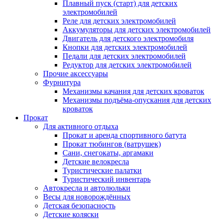
Плавный пуск (старт) для детских
электромобилей
Реле для детских электромобилей
Аккумуляторы для детских электромобилей
Двигатель для детского электромобиля
Кнопки для детских электромобилей
Педали для детских электромобилей
Редуктор для детских электромобилей
Прочие аксессуары
Фурнитура
Механизмы качания для детских кроваток
Механизмы подъёма-опускания для детских
кроваток
Прокат
Для активного отдыха
Прокат и аренда спортивного батута
Прокат тюбингов (ватрушек)
Сани, снегокаты, аргамаки
Детские велокресла
Туристические палатки
Туристический инвентарь
Автокресла и автолюльки
Весы для новорождённых
Детская безопасность
Детские коляски