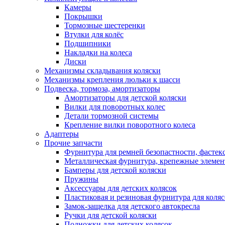
Камеры
Покрышки
Тормозные шестеренки
Втулки для колёс
Подшипники
Накладки на колеса
Диски
Механизмы складывания коляски
Механизмы крепления люльки к шасси
Подвеска, тормоза, амортизаторы
Амортизаторы для детской коляски
Вилки для поворотных колес
Детали тормозной системы
Крепление вилки поворотного колеса
Адаптеры
Прочие запчасти
Фурнитура для ремней безопастности, фастек
Металлическая фурнитура, крепежные элеме
Бамперы для детской коляски
Пружины
Аксессуары для детских колясок
Пластиковая и резиновая фурнитура для коляс
Замок-защелка для детского автокресла
Ручки для детской коляски
Подножки для детских колясок