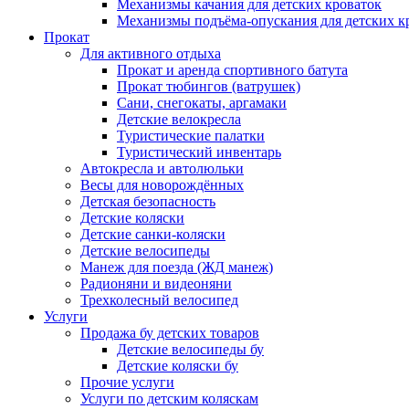
Механизмы качания для детских кроваток
Механизмы подъёма-опускания для детских к
Прокат
Для активного отдыха
Прокат и аренда спортивного батута
Прокат тюбингов (ватрушек)
Сани, снегокаты, аргамаки
Детские велокресла
Туристические палатки
Туристический инвентарь
Автокресла и автолюльки
Весы для новорождённых
Детская безопасность
Детские коляски
Детские санки-коляски
Детские велосипеды
Манеж для поезда (ЖД манеж)
Радионяни и видеоняни
Трехколесный велосипед
Услуги
Продажа бу детских товаров
Детские велосипеды бу
Детские коляски бу
Прочие услуги
Услуги по детским коляскам