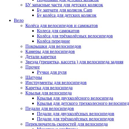
БУ запасные части для детских колясок
Бу запчати для колясок Cam
Бу колёса для детских колясок
Вело
Колёса для велосипедов и самокатов
Колеса для самокатов
Колёса для трёхколёсных велосипедов
Колёса передние
Покрышки для велосипедов
Камеры для велосипедов
Детали каретки
Звезда (трещетка, кассета ) для велосипеда задняя
Прочее
Ручки для руля
Шатуны
Инструменты для велосипедов
Каретка для велосипеда
Крылья для велосипеда
Крылья для двухколёсного велосипеда
Крылья для детского трехколесного велосипед
Педали для велосипедов
Педали для двухколёсных велосипедов
Педали для трёхколёсных велосипедов
Переключатель скоростей для велосипеда