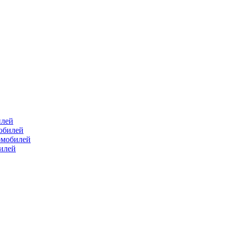
илей
мобилей
омобилей
билей